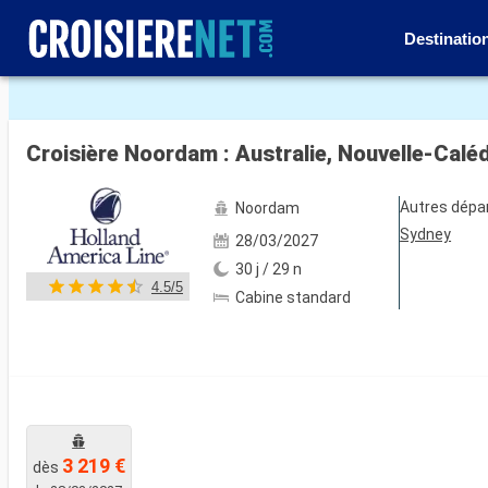
Destinatio
Voir les 27 autres photos
Croisière Noordam : Australie, Nouvelle-Calédo
Autres dépa
Noordam
Sydney
28/03/2027
30 j / 29 n
4.5/5
Cabine standard
3 219 €
dès