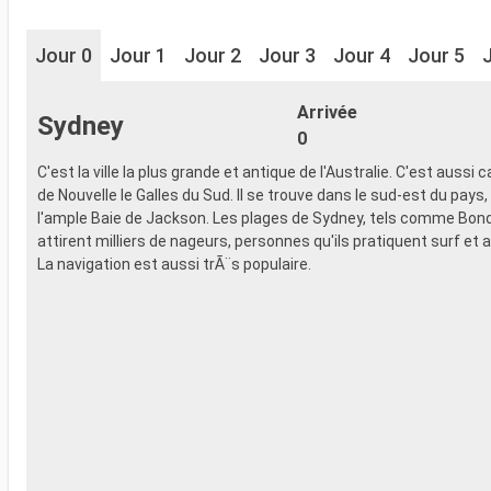
Jour 0
Jour 1
Jour 2
Jour 3
Jour 4
Jour 5
Arrivée
Sydney
0
C'est la ville la plus grande et antique de l'Australie. C'est aussi c
de Nouvelle le Galles du Sud. Il se trouve dans le sud-est du pays, 
l'ample Baie de Jackson. Les plages de Sydney, tels comme Bondi
attirent milliers de nageurs, personnes qu'ils pratiquent surf et a
La navigation est aussi trÃ¨s populaire.