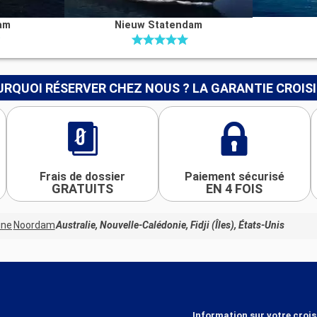
am
Nieuw Statendam
RQUOI RÉSERVER CHEZ NOUS ? LA GARANTIE CROIS
Frais de dossier
Paiement sécurisé
GRATUITS
EN 4 FOIS
ine
Noordam
Australie, Nouvelle-Calédonie, Fidji (Îles), États-Unis
Information sur votre crois