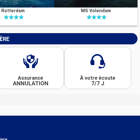
Rotterdam
MS Volendam
IÈRE
Assurance
À votre écoute
ANNULATION
7/7 J
iere