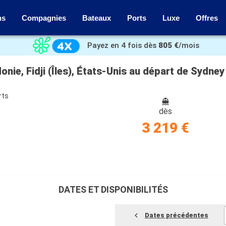
ns
Compagnies
Bateaux
Ports
Luxe
Offres
Payez en 4 fois dès
805 €
/mois
nie, Fidji (Îles), États-Unis au départ de Sydney
rts
dès
3 219 €
DATES ET DISPONIBILITÉS
Dates précédentes