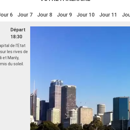
Jour 6
Jour 7
Jour 8
Jour 9
Jour 10
Jour 11
Jou
Départ
18:30
apital de l'Etat
sur les rives de
 et Manly,
mis du soleil.