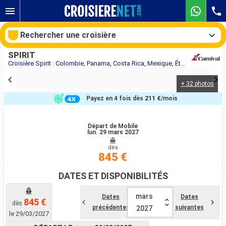
Rechercher une croisière
SPIRIT
Croisière Spirit : Colombie, Panama, Costa Rica, Mexique, États-Unis au départ de Mobile
+ 32 photos
Nos destinations
Payez en 4 fois dès
211 €
/mois
Mois de départ
Départ de Mobile
lun. 29 mars 2027
Ports
Compagnies
dès
845 €
Rechercher
DATES ET DISPONIBILITÉS
mars
Dates
Dates
845 €
dès
précédentes
suivantes
2027
le 29/03/2027