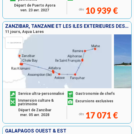
Départ de Puerto Ayora
10 939 €
dès
ven. 23 avr. 2027
ZANZIBAR, TANZANIE ET LES ÎLES EXTÉRIEURES DES SEYCHELLES
11 jours, Aqua Lares
Service ultra-personnalisé
Gastronomie de chefs
Immersion culture &
Excursions exclusives
patrimoine
Départ de Zanzibar
17 071 €
dès
mer. 05 avr. 2028
GALAPAGOS OUEST & EST