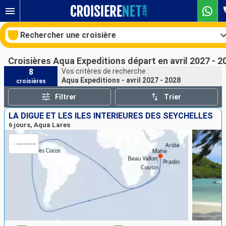
Rechercher une croisière
Croisières Aqua Expeditions départ en avril 2027 - 2
8
Vos critères de recherche :
Aqua Expeditions - avril 2027 - 2028
croisières
Nos destinations
Filtrer
Trier
Mois de départ
LA DIGUE ET LES ÎLES INTÉRIEURES DES SEYCHELLES
6 jours, Aqua Lares
Ports
Compagnies
Rechercher