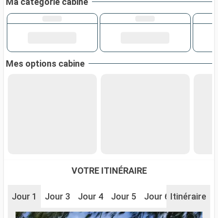
Ma catégorie cabine
Mes options cabine
VOTRE ITINÉRAIRE
Jour 1
Jour 3
Jour 4
Jour 5
Jour 6
Itinéraire
Jour 7
J