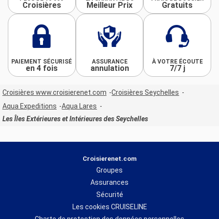
Croisières
Meilleur Prix
Gratuits
PAIEMENT SÉCURISÉ
ASSURANCE
À VOTRE ÉCOUTE
en 4 fois
annulation
7/7 j
Croisières www.croisierenet.com
Croisières Seychelles
Aqua Expeditions
Aqua Lares
Les Îles Extérieures et Intérieures des Seychelles
Croisierenet.com
Groupes
Assurances
Sécurité
Les cookies CRUISELINE
Charte de protection des données personnelles