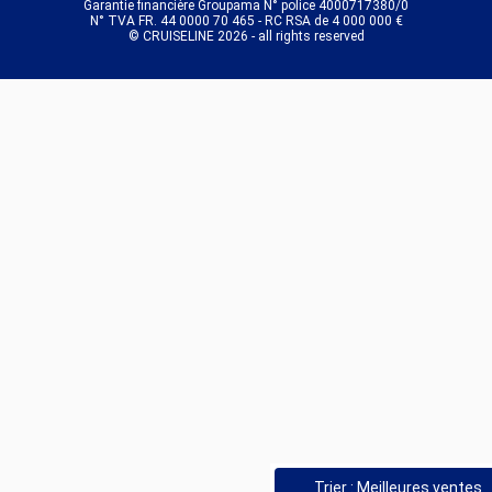
Garantie financière Groupama N° police 4000717380/0
N° TVA FR. 44 0000 70 465 - RC RSA de 4 000 000 €
© CRUISELINE 2026 - all rights reserved
Trier : Meilleures ventes