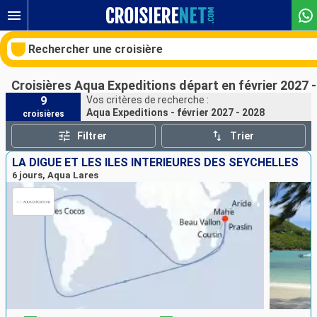
Rechercher une croisière
Croisières Aqua Expeditions départ en février 2027 
9
Vos critères de recherche :
Aqua Expeditions - février 2027 - 2028
croisières
Nos destinations
Filtrer
Trier
Mois de départ
LA DIGUE ET LES ÎLES INTÉRIEURES DES SEYCHELLES
6 jours, Aqua Lares
Ports
Compagnies
Rechercher