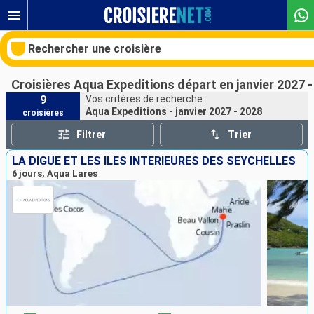
Rechercher une croisière
Croisières Aqua Expeditions départ en janvier 2027 
9
Vos critères de recherche :
Aqua Expeditions - janvier 2027 - 2028
croisières
Nos destinations
Filtrer
Trier
Mois de départ
LA DIGUE ET LES ÎLES INTÉRIEURES DES SEYCHELLES
6 jours, Aqua Lares
Ports
Compagnies
Rechercher