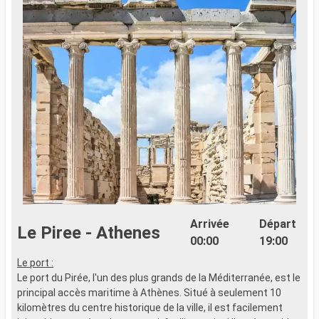
Arrivée
Départ
Le Piree - Athenes
00:00
19:00
Le port :
L
Le port du Pirée, l'un des plus grands de la Méditerranée, est le
L
principal accès maritime à Athènes. Situé à seulement 10
p
kilomètres du centre historique de la ville, il est facilement
k