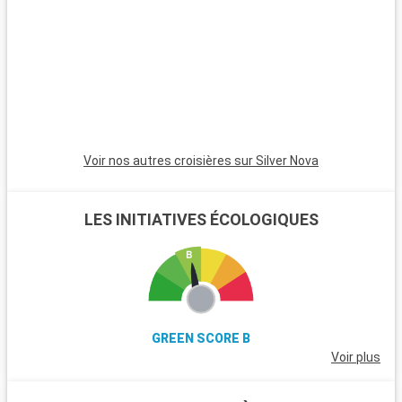
Arrivée
Départ
Navigation
00:00
00:00
Arrivée
Départ
Heraklion
08:00
18:00
Le port :
Situé sur la côte nord de la Crète en Grèce, le port d'Héraklion
Voir nos autres croisières sur Silver Nova
est un escale clé en Méditerranée orientale. Son
emplacement à proximité du centre ville en fait le point de
départ parfait pour découvrir les splendeurs de la plus grande
LES INITIATIVES ÉCOLOGIQUES
île grecque.
Que visiter à Héraklion ?
La capitale crétoise, Héraklion, est dotée d'un riche patrimoine
culturel et historique. Visitez le Palais de Knossos, un site
archéologique incontournable reflétant la civilisation
GREEN SCORE B
minoenne, situé non loin de la ville. Explorez la forteresse
Voir plus
vénitienne de Koules qui surplombe le port. Le musée
archéologique d'Héraklion, un des plus prestigieux de Grèce,
expose des artefacts minoens. Le marché central de la ville