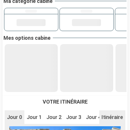
Ma catégorie cabine
Mes options cabine
VOTRE ITINÉRAIRE
Jour 0
Jour 1
Jour 2
Jour 3
Jour 4
Itinéraire
Jour 5
J