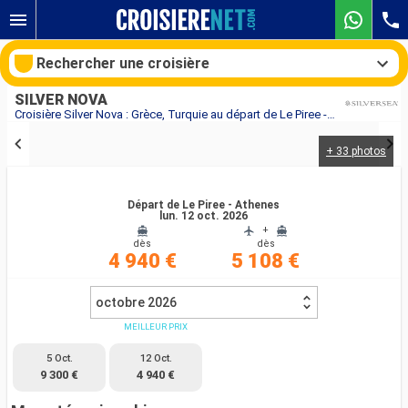
Rechercher une croisière
SILVER NOVA
Croisière Silver Nova : Grèce, Turquie au départ de Le Piree - Athenes
+ 33 photos
Nos destinations
Mois de départ
Départ de Le Piree - Athenes
lun. 12 oct. 2026
+
dès
dès
Ports
Compagnies
4 940 €
5 108 €
Rechercher
octobre 2026
MEILLEUR PRIX
5 Oct.
12 Oct.
9 300 €
4 940 €