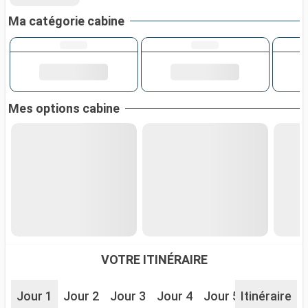
Ma catégorie cabine
Mes options cabine
VOTRE ITINÉRAIRE
Jour 1
Jour 2
Jour 3
Jour 4
Jour 5
Itinéraire
Jour 6
J