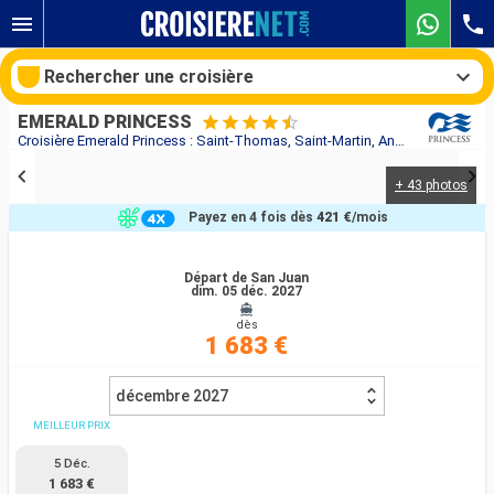
Rechercher une croisière
EMERALD PRINCESS
Croisière Emerald Princess : Saint-Thomas, Saint-Martin, Antigua-et-Barbuda, Sainte-Lucie, Barbade, Tortola, Martinique, Dominique, Porto Rico au départ de San Juan
+ 43 photos
Nos destinations
Payez en 4 fois dès
421 €
/mois
Mois de départ
Départ de San Juan
dim. 05 déc. 2027
Ports
Compagnies
dès
1 683 €
Rechercher
décembre 2027
MEILLEUR PRIX
5 Déc.
1 683 €