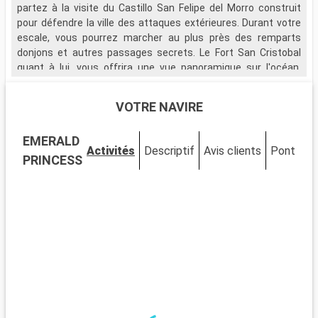
partez à la visite du Castillo San Felipe del Morro construit
d
pour défendre la ville des attaques extérieures. Durant votre
A
escale, vous pourrez marcher au plus près des remparts
c
donjons et autres passages secrets. Le Fort San Cristobal
L
quant à lui, vous offrira une vue panoramique sur l'océan.
o
Partez également à la visite du Musée National qui fut la
d
résidence de la famille du premier gouverneur de l'île avant
p
VOTRE NAVIRE
d'être utilisé par les dirigeants militaires américains.
s
T
EMERALD
c
Activités
Descriptif
Avis clients
Ponts
C
r
PRINCESS
p
D
v