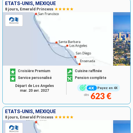
typiquement asiatique et, concernant
ÉTATS-UNIS, MEXIQUE
l’enrichissement personnel, des professionnels locaux
8 jours, Emerald Princess
donneront des cours aux quelques amateurs
concernés dans le Centre des Conférences. Un salon
d’observation est également accessible pour une vue
imprenable sur la poupe et l’océan.
Croisière Premium
Cuisine raffinée
Service personalisé
Pension complète
Départ de Los Angeles
Payez en 4X
mar. 20 avr. 2027
623 €
dès
ÉTATS-UNIS, MEXIQUE
8 jours, Emerald Princess