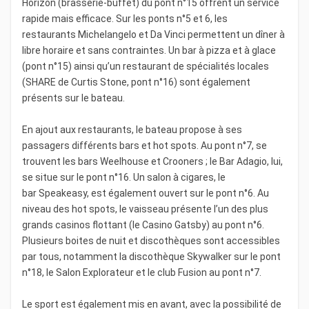
Horizon (brasserie-buffet) du pont n°15 offrent un service
rapide mais efficace. Sur les ponts n°5 et 6, les
restaurants Michelangelo et Da Vinci permettent un dîner à
libre horaire et sans contraintes. Un bar à pizza et à glace
(pont n°15) ainsi qu’un restaurant de spécialités locales
(SHARE de Curtis Stone, pont n°16) sont également
présents sur le bateau.
En ajout aux restaurants, le bateau propose à ses
passagers différents bars et hot spots. Au pont n°7, se
trouvent les bars Weelhouse et Crooners ; le Bar Adagio, lui,
se situe sur le pont n°16. Un salon à cigares, le
bar Speakeasy, est également ouvert sur le pont n°6. Au
niveau des hot spots, le vaisseau présente l’un des plus
grands casinos flottant (le Casino Gatsby) au pont n°6.
Plusieurs boites de nuit et discothèques sont accessibles
par tous, notamment la discothèque Skywalker sur le pont
n°18, le Salon Explorateur et le club Fusion au pont n°7.
Le sport est également mis en avant, avec la possibilité de