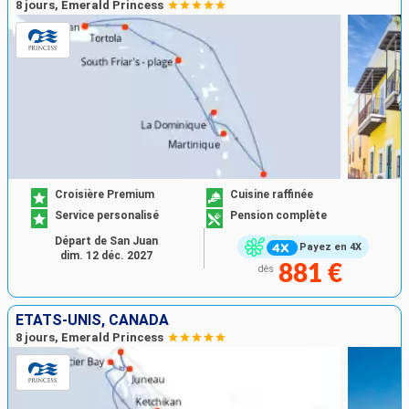
8 jours, Emerald Princess
Croisière Premium
Cuisine raffinée
Service personalisé
Pension complète
Départ de San Juan
Payez en 4X
dim. 12 déc. 2027
881 €
dès
ÉTATS-UNIS, CANADA
8 jours, Emerald Princess