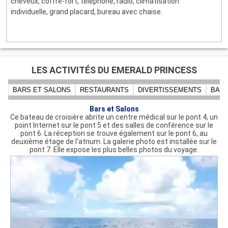
cheveux, coffre-fort, téléphone, radio, climatisation
individuelle, grand placard, bureau avec chaise.
LES ACTIVITÉS DU EMERALD PRINCESS
BARS ET SALONS
RESTAURANTS
DIVERTISSEMENTS
BARS
Bars et Salons
Ce bateau de croisière abrite un centre médical sur le pont 4, un
point Internet sur le pont 5 et des salles de conférence sur le
pont 6. La réception se trouve également sur le pont 6, au
deuxième étage de l'atrium. La galerie photo est installée sur le
pont 7. Elle expose les plus belles photos du voyage.