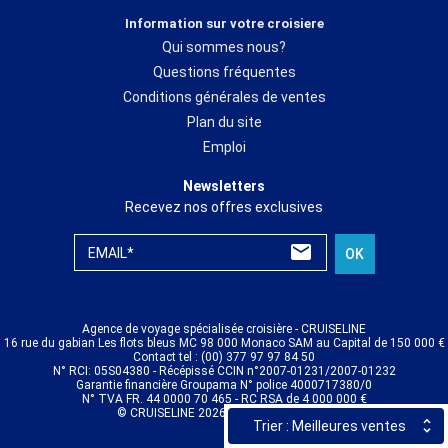
Information sur votre croisiere
Qui sommes nous?
Questions fréquentes
Conditions générales de ventes
Plan du site
Emploi
Newsletters
Recevez nos offres exclusives
EMAIL*
OK
Agence de voyage spécialisée croisière - CRUISELINE
16 rue du gabian Les flots bleus MC 98 000 Monaco SAM au Capital de 150 000 €
Contact tel : (00) 377 97 97 84 50
N° RCI: 05S04380 - Récépissé CCIN n°2007-01231/2007-01232
Garantie financière Groupama N° police 4000717380/0
N° TVA FR. 44 0000 70 465 - RC RSA de 4 000 000 €
© CRUISELINE 2026 - all rights reserved
Trier : Meilleures ventes