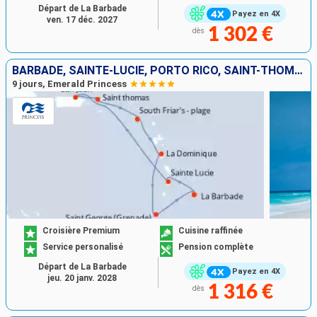
Départ de La Barbade
Payez en 4X
ven. 17 déc. 2027
1 302 €
dès
BARBADE, SAINTE-LUCIE, PORTO RICO, SAINT-THOMAS, DOMINIQUE, GRENADE
9 jours, Emerald Princess
Croisière Premium
Cuisine raffinée
Service personalisé
Pension complète
Départ de La Barbade
Payez en 4X
jeu. 20 janv. 2028
1 316 €
dès