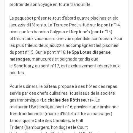
profiter de son voyage en toute tranquillité.
Le paquebot présente tout d’abord quatre piscines et six
jacuzzis différents. La Terrace Pool, situé sur le pont n°14,
ainsi que les bassins Calypso et Neptune’s (pont n°15)
offriront aux vacanciers une vue splendide sur l’océan. Pour
les plus frileux, deux jacuzzis accompagnent les piscines
du pont n°15. Sur le pont n°16,
le Spa Lotus dispense
massages
, manucures et baignade tandis que
le Sanctuary, au pont n°17, est exclusivement réservé aux
adultes.
Pour les dîners, le bâteau propose à ses hôtes des repas
servis par des chefs culinaires, tous issus de la société
gastronomique «
La chaine des Rôtisseurs
». Le
restaurant Botticelli, au pont n° 6, privilégie une ambiance
très traditionnelle (maitre d’hôtel attitré au passager)
tandis que le Café des Caraïbes, le Grill
Trident (hamburgers, hot dog) et le Court