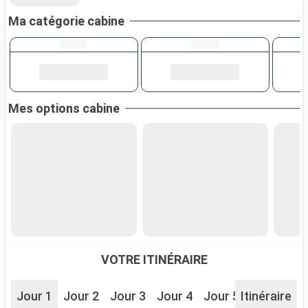
Ma catégorie cabine
Mes options cabine
VOTRE ITINÉRAIRE
Jour 1
Jour 2
Jour 3
Jour 4
Jour 5
Itinéraire
Jour 6
J