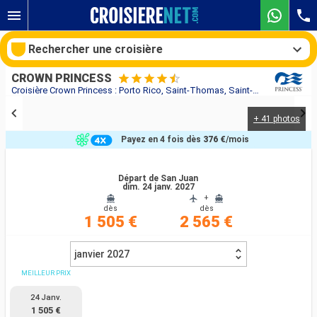
Rechercher une croisière
CROWN PRINCESS
Croisière Crown Princess : Porto Rico, Saint-Thomas, Saint-Martin, Antigua-et-Barbuda, Sainte-Lucie, Guadeloupe, Dominique, Grenade, Barbade au départ de San Juan
+ 41 photos
Nos destinations
Payez en 4 fois dès
376 €
/mois
Mois de départ
Départ de San Juan
dim. 24 janv. 2027
Ports
Compagnies
+
dès
dès
1 505 €
2 565 €
Rechercher
janvier 2027
MEILLEUR PRIX
24 Janv.
1 505 €