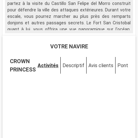
partez à la visite du Castillo San Felipe del Morro construit
d
pour défendre la ville des attaques extérieures. Durant votre
A
escale, vous pourrez marcher au plus près des remparts
c
donjons et autres passages secrets. Le Fort San Cristobal
L
quant à lui, vous offrira une vue panoramique sur l'océan.
o
Partez également à la visite du Musée National qui fut la
d
résidence de la famille du premier gouverneur de l'île avant
p
VOTRE NAVIRE
d'être utilisé par les dirigeants militaires américains.
s
T
CROWN
c
Activités
Descriptif
Avis clients
Ponts
C
r
PRINCESS
p
D
v