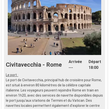
Arrivée
Départ
Civitavecchia - Rome
---
18:00
Le port :
L
Le port de Civitavecchia, principal hub de croisière pour Rome,
L
est situé à environ 80 kilomètres de la célèbre capitale
d
italienne. Les voyageurs peuvent rejoindre Rome en train en
e
environ 1h20, avec des services de navette disponibles depuis
k
le port jusqu'aux stations de Termini et du Vatican. Des
f
navettes locales permettent également d'explorer le centre
v