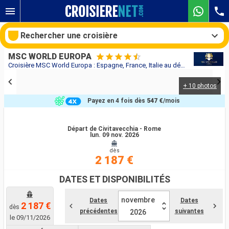
Rechercher une croisière
MSC WORLD EUROPA
Croisière MSC World Europa : Espagne, France, Italie au départ de Civitavecchia - Rome
+ 10 photos
Nos destinations
Payez en 4 fois dès
547 €
/mois
Mois de départ
Départ de Civitavecchia - Rome
lun. 09 nov. 2026
Ports
Compagnies
dès
2 187 €
Rechercher
DATES ET DISPONIBILITÉS
novembre
Dates
Dates
2 187 €
dès
précédentes
suivantes
2026
le 09/11/2026