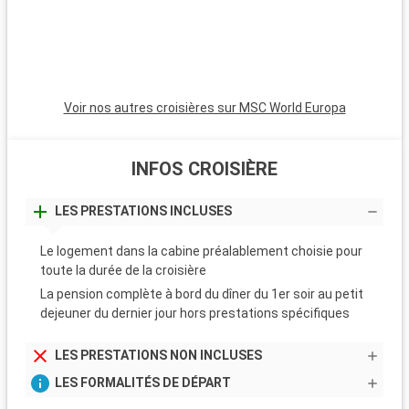
Forum romain. Au-delà de Rome, les alentours de
Civitavecchia offrent également des destinations
captivantes, à l'instar de Tarquinia, connue pour ses tombes
étrusques et son musée archéologique. Les jardins de la Villa
Farnese à Caprarola, un joyau de la Renaissance, présentent
Voir nos autres croisières sur MSC World Europa
un superbe exemple de jardins italiens typiques.
INFOS CROISIÈRE
LES PRESTATIONS INCLUSES
Le logement dans la cabine préalablement choisie pour
toute la durée de la croisière
La pension complète à bord du dîner du 1er soir au petit
dejeuner du dernier jour hors prestations spécifiques
LES PRESTATIONS NON INCLUSES
LES FORMALITÉS DE DÉPART