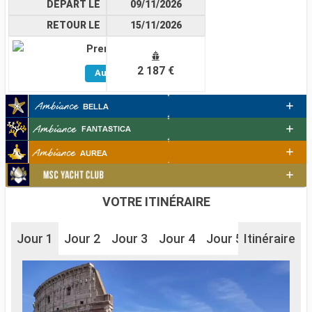
DÉPART LE
09/11/2026
RETOUR LE
15/11/2026
Premium
Voir
2 187 €
Autres
Cabines
VOTRE ITINÉRAIRE
Jour 1
Jour 2
Jour 3
Jour 4
Jour 5
Itinéraire
Jour 6
J