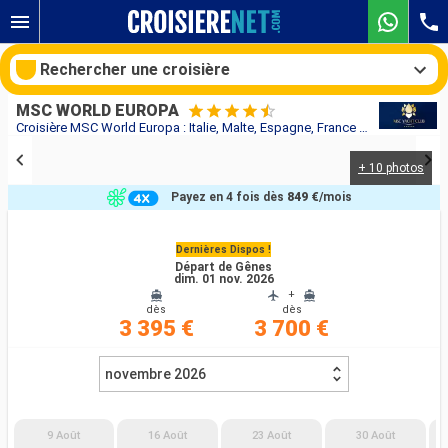
Rechercher une croisière
MSC WORLD EUROPA
Croisière MSC World Europa : Italie, Malte, Espagne, France au départ de Gênes
+ 10 photos
Nos destinations
Payez en 4 fois dès
849 €
/mois
Mois de départ
Dernières Dispos !
Départ de Gênes
Ports
Compagnies
dim. 01 nov. 2026
+
dès
dès
Rechercher
3 395 €
3 700 €
novembre 2026
9 Août
16 Août
23 Août
30 Août