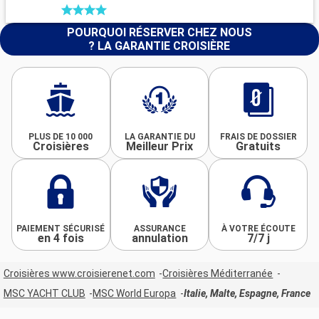
POURQUOI RÉSERVER CHEZ NOUS
? LA GARANTIE CROISIÈRE
PLUS DE 10 000
LA GARANTIE DU
FRAIS DE DOSSIER
Croisières
Meilleur Prix
Gratuits
PAIEMENT SÉCURISÉ
ASSURANCE
À VOTRE ÉCOUTE
en 4 fois
annulation
7/7 j
Croisières www.croisierenet.com
Croisières Méditerranée
MSC YACHT CLUB
MSC World Europa
Italie, Malte, Espagne, France