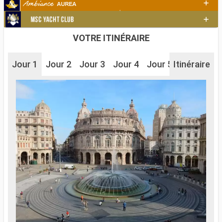
VOTRE ITINÉRAIRE
Jour 1
Jour 2
Jour 3
Jour 4
Jour 5
Itinéraire
Jour 6
J