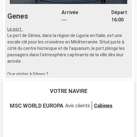
Arrivée
Départ
Genes
---
16:00
Le port :
L
Le port de Gênes, dans la région de Ligurie en Italie, est une
L
escale clé pour les croisières en Méditerranée. Situé juste à
s
côté du centre historique et de l'aquarium, le port plonge les
h
passagers dans l'atmosphère captivante de la ville dès leur
p
arrivée.
d
p
Que visiter à Gênes ?
l
Explorez les Carrugi, ces ruelles typiques de Gênes, qui
mènent à la Via Garibaldi, célèbre pour ses palais des XVIe et
Q
VOTRE NAVIRE
XVIIe siècles. La Cathédrale de San Lorenzo, mélange de
N
styles roman et gothique, est incontournable. Le Palazzo
i
MSC WORLD EUROPA
Avis clients
Cabines
Ducale et le Musée de Gênes offrent un aperçu de l'art et de
e
l'histoire de la ville. L'Aquarium de Gênes, l'un des plus grands
r
d'Europe, est une aventure marine fascinante pour tous les
c
âges.
R
p