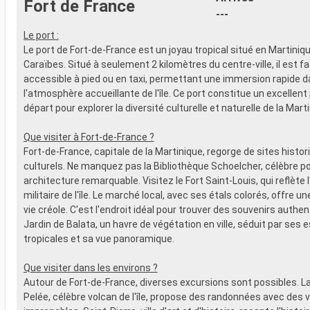
Fort de France
prépayé
- Activités récréatives pour enfants
---
SPORT ET 
SERVICES
- Programme
Le port :
- Personnel qualifié multilingue
Broadway
Le port de Fort-de-France est un joyau tropical situé en Martini
AUTRES PRIVILÈGES
- Espace pis
Caraïbes. Situé à seulement 2 kilomètres du centre-ville, il est f
- Points MSC Voyagers Club
- Equipement
accessible à pied ou en taxi, permettant une immersion rapide 
- Salle de s
l'atmosphère accueillante de l'île. Ce port constitue un excellent
panoramiqu
départ pour explorer la diversité culturelle et naturelle de la Mart
- Activités 
adultes, en
Que visiter à Fort-de-France ?
- Activités 
Fort-de-France, capitale de la Martinique, regorge de sites histor
SERVICES
culturels. Ne manquez pas la Bibliothèque Schoelcher, célèbre p
- Personnel 
architecture remarquable. Visitez le Fort Saint-Louis, qui reflète l
AUTRES PR
militaire de l'île. Le marché local, avec ses étals colorés, offre un
- Points MS
vie créole. C'est l'endroit idéal pour trouver des souvenirs authen
Jardin de Balata, un havre de végétation en ville, séduit par ses
tropicales et sa vue panoramique.
Que visiter dans les environs ?
Autour de Fort-de-France, diverses excursions sont possibles. 
Pelée, célèbre volcan de l'île, propose des randonnées avec des 