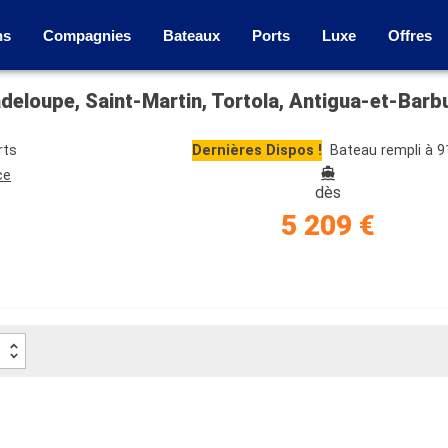
ns
Compagnies
Bateaux
Ports
Luxe
Offres
rts
Dernières Dispos !
Bateau rempli à 
ce
dès
5 209 €