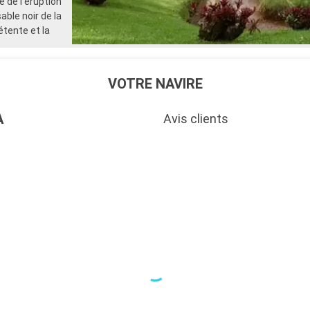
re de l'éruption
sélectionné prépayé
able noir de la
- 10% de réduction sur tous l
réservés à bord
étente et la
SERVICES
- Personnel qualifié multilingu
- Embarquement prioritaire & 
VOTRE NAVIRE
charge des bagages
AUTRES PRIVILÈGES
- Points MSC Voyagers Club
A
Avis clients