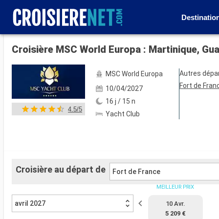
Destinatio
Voir les 10 autres photos
Autres dépa
MSC World Europa
Fort de Fran
10/04/2027
16 j / 15 n
4.5/5
Yacht Club
Croisière au départ de
Fort de France
MEILLEUR PRIX
avril 2027
10 Avr.
5 209 €