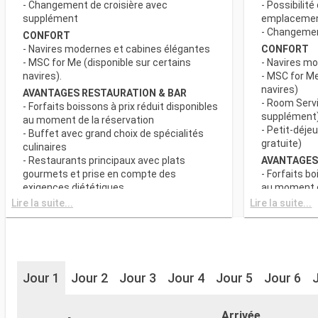
- Changement de croisière avec
- Possibilité
supplément
emplaceme
- Changement
CONFORT
- Navires modernes et cabines élégantes
CONFORT
- MSC for Me (disponible sur certains
- Navires m
navires).
- MSC for Me
navires)
AVANTAGES RESTAURATION & BAR
- Room Servi
- Forfaits boissons à prix réduit disponibles
supplément
au moment de la réservation
- Petit-déje
- Buffet avec grand choix de spécialités
gratuite)
culinaires
- Restaurants principaux avec plats
AVANTAGES
gourmets et prise en compte des
- Forfaits bo
exigences diététiques
au moment d
- Buffet ave
Lire la suite...
Lire la suite...
SPORT ET DIVERTISSEMENTS
culinaires
- Programme varié de spectacles de style
- Restaurant
Broadway
gourmets et
- Espace piscine
exigences d
- Equipements sportifs de plein-air
- Choix de l
- Salle de sport équipée avec vue
Jour 1
Jour 2
Jour 3
Jour 4
Jour 5
Jour 6
réserve de di
panoramique
- 20% de réd
- Activités et divertissements pour
Restaurants
adultes, enfants et bébés
Arrivée