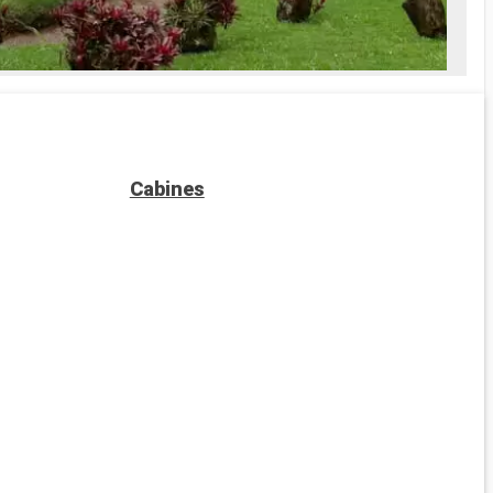
es soins Spa
e
prise en
Cabines