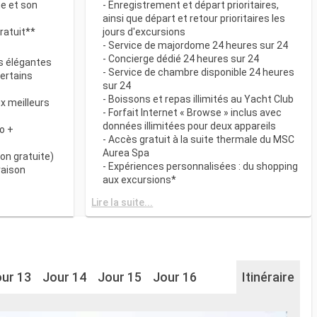
ne et son
- Enregistrement et départ prioritaires,
ainsi que départ et retour prioritaires les
ratuit**
jours d'excursions
- Service de majordome 24 heures sur 24
- Concierge dédié 24 heures sur 24
s élégantes
- Service de chambre disponible 24 heures
certains
sur 24
- Boissons et repas illimités au Yacht Club
x meilleurs
- Forfait Internet « Browse » inclus avec
données illimitées pour deux appareils
o +
- Accès gratuit à la suite thermale du MSC
Aurea Spa
on gratuite)
- Expériences personnalisées : du shopping
raison
aux excursions*
- Equipements de relaxation dans chaque
& BAR
Lire la suite...
suite
it disponibles
- Autres attentions personnelles : service
d’assistance pour faire et défaire les
spécialités
valises, journal livré directement en cabine
sur demande*
 plats
- L’expérience la plus récompensée pour le
ur 13
Jour 14
Jour 15
Jour 16
Itinéraire
 des
versement des points « MSC Voyagers
Club »
My Choice dans