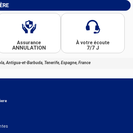
IÈRE
Assurance
À votre écoute
ANNULATION
7/7 J
la, Antigua-et-Barbuda, Tenerife, Espagne, France
iere
ntes