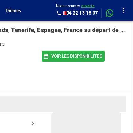
Nous sommes
ouverts
Thèmes
04 22 13 16 07
Croisière MSC World Europa : Martinique, Guadeloupe, Saint-Martin, Tortola, Antigua-et-Barbuda, Tenerife, Espagne, France au départ de Fort de France
91%
VOIR LES DISPONIBILITÉS