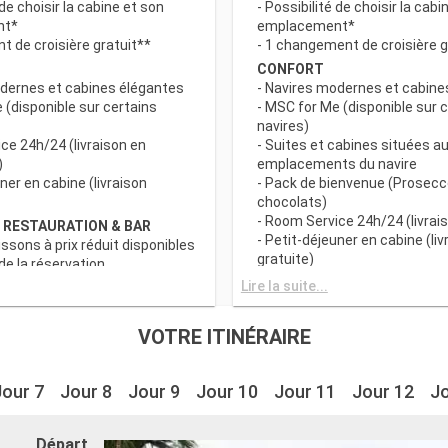
 de choisir la cabine et son
- Possibilité de choisir la cabi
nt*
emplacement*
 de croisière gratuit**
- 1 changement de croisière g
CONFORT
odernes et cabines élégantes
- Navires modernes et cabine
 (disponible sur certains
- MSC for Me (disponible sur 
navires)
ce 24h/24 (livraison en
- Suites et cabines situées au
)
emplacements du navire
uner en cabine (livraison
- Pack de bienvenue (Prosecc
chocolats)
- Room Service 24h/24 (livrais
 RESTAURATION & BAR
- Petit-déjeuner en cabine (liv
issons à prix réduit disponibles
gratuite)
e la réservation
c grand choix de spécialités
AVANTAGES RESTAURATION 
Lire la suite...
- Forfaits boissons à prix rédu
s principaux avec plats
au moment de la réservation
VOTRE ITINÉRAIRE
 prise en compte des
- Buffet avec grand choix de 
iététiques
culinaires
a tranche horaire du dîner (sous
- Restaurants principaux avec
Jour 7
Jour 8
Jour 9
Jour 10
Jour 11
Jour 12
Jo
sponibilité)
gourmets et prise en compte
uction sur un forfait
exigences diététiques
 de Spécialités sélectionné
- Horaire de dîner libre avec 
Départ