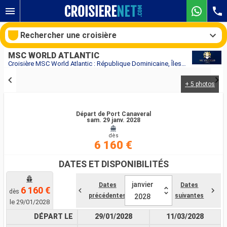
Rechercher une croisière
MSC WORLD ATLANTIC
Croisière MSC World Atlantic : République Dominicaine, Îles Turques-et-Caïques, Mexique, Bahamas, États-Unis au départ de Port Canaveral
+ 5 photos
Nos destinations
Mois de départ
Départ de Port Canaveral
sam. 29 janv. 2028
dès
Ports
Compagnies
6 160 €
Rechercher
DATES ET DISPONIBILITÉS
janvier
Dates
Dates
6 160 €
dès
précédentes
suivantes
2028
le 29/01/2028
DÉPART LE
29/01/2028
11/03/2028