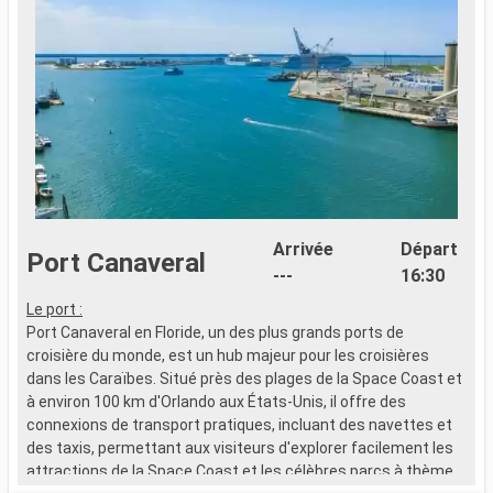
Arrivée
Départ
Port Canaveral
---
16:30
A
Le port :
8
Port Canaveral en Floride, un des plus grands ports de
f
croisière du monde, est un hub majeur pour les croisières
dans les Caraïbes. Situé près des plages de la Space Coast et
à environ 100 km d'Orlando aux États-Unis, il offre des
connexions de transport pratiques, incluant des navettes et
des taxis, permettant aux visiteurs d'explorer facilement les
attractions de la Space Coast et les célèbres parcs à thème