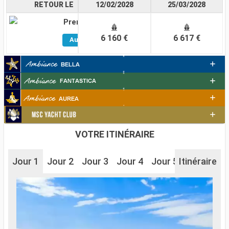
RETOUR LE
12/02/2028
25/03/2028
Premium
Voir
6 160 €
6 617 €
Autres
Cabines
VOTRE ITINÉRAIRE
Jour 1
Jour 2
Jour 3
Jour 4
Jour 5
Itinéraire
Jour 6
J