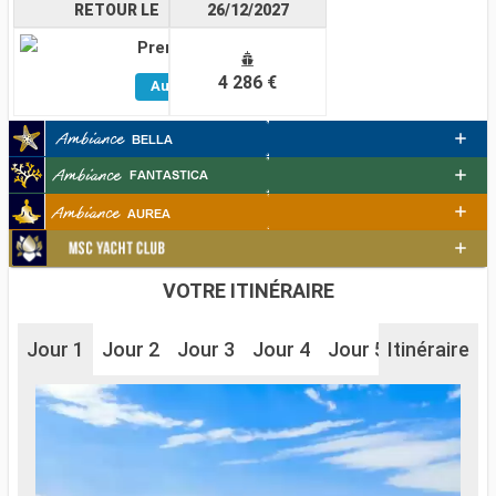
RETOUR LE
26/12/2027
Premium
Voir
4 286 €
Autres
Cabines
VOTRE ITINÉRAIRE
Jour 1
Jour 2
Jour 3
Jour 4
Jour 5
Itinéraire
Jour 6
J