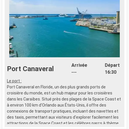
Arrivée
Départ
Port Canaveral
---
16:30
A
Le port :
8
Port Canaveral en Floride, un des plus grands ports de
f
croisière du monde, est un hub majeur pour les croisières
dans les Caraïbes. Situé près des plages de la Space Coast et
à environ 100 km d'Orlando aux États-Unis, il offre des
connexions de transport pratiques, incluant des navettes et
des taxis, permettant aux visiteurs d'explorer facilement les
attractions de la Space Coast et les célèbres parcs à thème