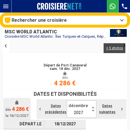
Rechercher une croisière
MSC WORLD ATLANTIC
Croisière MSC World Atlantic : Îles Turques-et-Caïques, République Dominicaine, Bahamas, États-Unis au départ de Port Canaveral
+ 5 photos
Nos destinations
Mois de départ
Départ de Port Canaveral
sam. 18 déc. 2027
dès
Ports
Compagnies
4 286 €
Rechercher
DATES ET DISPONIBILITÉS
décembre
Dates
Dates
4 286 €
dès
précédentes
suivantes
2027
le 18/12/2027
DÉPART LE
18/12/2027