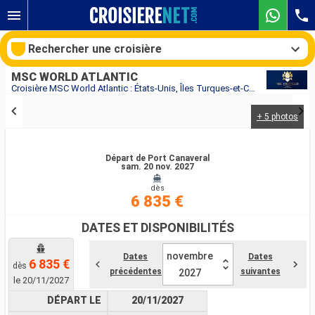
Rechercher une croisière
MSC WORLD ATLANTIC
Croisière MSC World Atlantic : États-Unis, Îles Turques-et-Caïques, République Dominicaine, Bahamas, Mexique au départ de Port Canaveral
+ 5 photos
Nos destinations
Mois de départ
Départ de Port Canaveral
sam. 20 nov. 2027
dès
Ports
Compagnies
6 835 €
Rechercher
DATES ET DISPONIBILITÉS
novembre
Dates
Dates
6 835 €
dès
précédentes
suivantes
2027
le 20/11/2027
DÉPART LE
20/11/2027