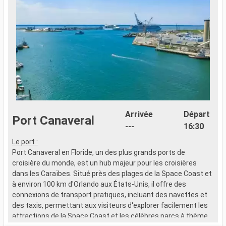
Arrivée
Départ
Port Canaveral
---
16:30
A
Le port :
8
Port Canaveral en Floride, un des plus grands ports de
f
croisière du monde, est un hub majeur pour les croisières
dans les Caraïbes. Situé près des plages de la Space Coast et
à environ 100 km d'Orlando aux États-Unis, il offre des
connexions de transport pratiques, incluant des navettes et
des taxis, permettant aux visiteurs d'explorer facilement les
attractions de la Space Coast et les célèbres parcs à thème