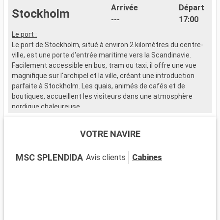
Arrivée
Départ
Stockholm
---
17:00
Le port :
T
Le port de Stockholm, situé à environ 2 kilomètres du centre-
s
ville, est une porte d'entrée maritime vers la Scandinavie.
l
Facilement accessible en bus, tram ou taxi, il offre une vue
d
magnifique sur l'archipel et la ville, créant une introduction
a
parfaite à Stockholm. Les quais, animés de cafés et de
d
boutiques, accueillent les visiteurs dans une atmosphère
t
nordique chaleureuse.
m
d
Que visiter à Stockholm ?
VOTRE NAVIRE
Stockholm, construite sur l'eau, allie nature et urbanisme.
Explorez Gamla Stan, la vieille ville, avec ses ruelles pavées et
MSC SPLENDIDA
Avis clients
Cabines
ses bâtiments colorés. Le Palais Royal et le musée Vasa, avec
son navire du XVIIe siècle, sont incontournables. Fotografiska,
le musée d'art moderne, est un must pour les amateurs d'art
contemporain. L'île de Djurgården offre des espaces verts et
de nombreux musées, dont Skansen, le plus ancien musée en
plein air du monde.