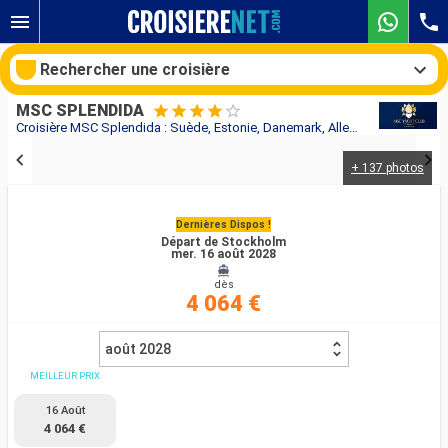
Rechercher une croisière
MSC SPLENDIDA
Croisière MSC Splendida : Suède, Estonie, Danemark, Allemagne, Îles Malouines, Norvège au départ de Stockholm
+ 137 photos
Nos destinations
Mois de départ
Dernières Dispos !
Départ de Stockholm
mer. 16 août 2028
Ports
Compagnies
dès
4 064 €
Rechercher
août 2028
MEILLEUR PRIX
16 Août
4 064 €