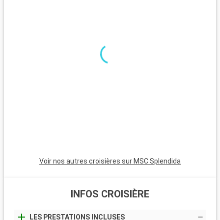
Que visiter dans les environs ?
Autour de Stockholm, l'archipel offre des paysages naturels
époustouflants. Uppsala, accessible en une heure de train, est
célèbre pour son université et sa cathédrale. Sigtuna, la plus
vieille ville de Suède, présente des églises médiévales et des
ruines. Le parc national de Tyresta est parfait pour des
randonnées dans un environnement forestier préservé.
Voir nos autres croisières sur MSC Splendida
INFOS CROISIÈRE
LES PRESTATIONS INCLUSES