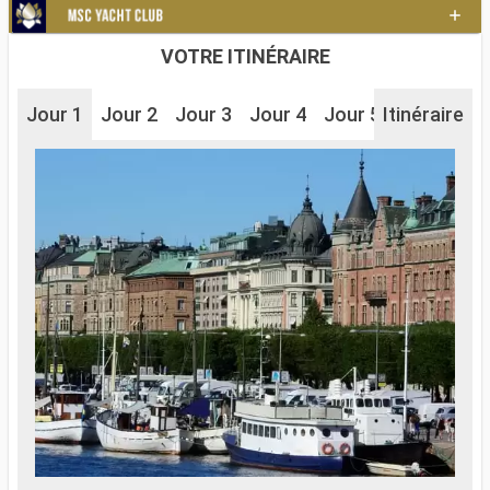
VOTRE ITINÉRAIRE
Jour 1
Jour 2
Jour 3
Jour 4
Jour 5
Itinéraire
Jour 6
J