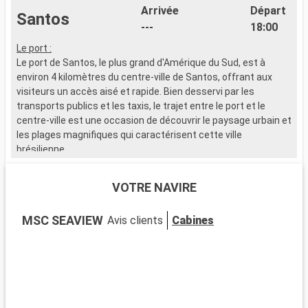
Arrivée
Départ
Santos
---
18:00
Le port :
L
Le port de Santos, le plus grand d'Amérique du Sud, est à
L
environ 4 kilomètres du centre-ville de Santos, offrant aux
e
visiteurs un accès aisé et rapide. Bien desservi par les
d
transports publics et les taxis, le trajet entre le port et le
q
centre-ville est une occasion de découvrir le paysage urbain et
C
les plages magnifiques qui caractérisent cette ville
s
brésilienne.
c
a
Que visiter à Santos ?
n
VOTRE NAVIRE
Santos, ville côtière brésilienne, est célèbre pour son jardin en
e
bord de mer, le plus long du monde selon le Guinness des
MSC SEAVIEW
Avis clients
Cabines
records. Le centre historique, avec ses bâtiments coloniaux
Q
et l'église du Valongo, est plein de charme. Le Musée du Café,
R
situé dans l'ancienne Bourse du Café, retrace son histoire au
p
Brésil. Les amateurs de football apprécieront le stade de Vila
e
Belmiro, où joue le Santos FC. Les plages de Santos,
p
notamment Gonzaga, invitent à la détente sous le soleil
C