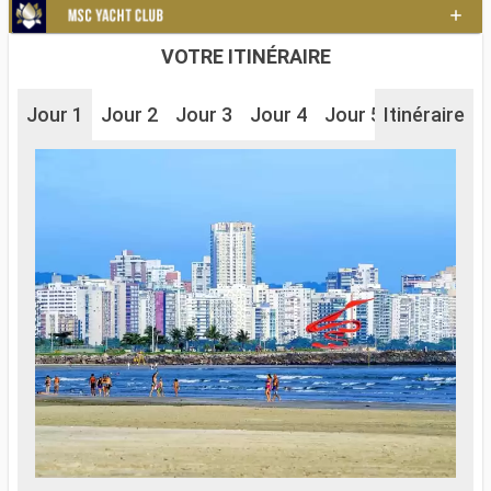
VOTRE ITINÉRAIRE
Jour 1
Jour 2
Jour 3
Jour 4
Jour 5
Itinéraire
Jour 6
J