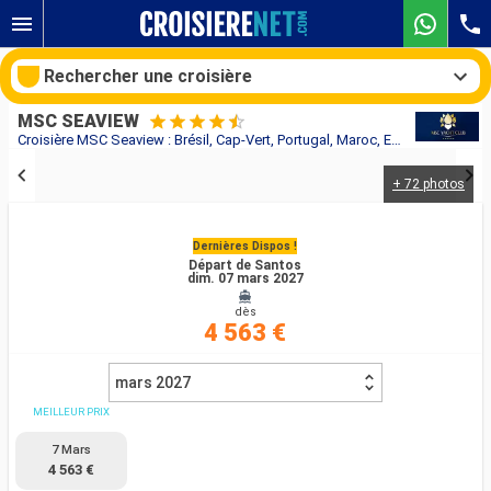
Rechercher une croisière
MSC SEAVIEW
Croisière MSC Seaview : Brésil, Cap-Vert, Portugal, Maroc, Espagne, Majorque, France, Italie au départ de Santos
+ 72 photos
Nos destinations
Mois de départ
Dernières Dispos !
Départ de Santos
dim. 07 mars 2027
Ports
Compagnies
dès
4 563 €
Rechercher
mars 2027
MEILLEUR PRIX
7 Mars
4 563 €