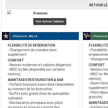
RETOUR LE
Premium
Voir Autres Cabines
FLEXIBILITÉ DE RÉSERVATION
FLEXIBILIT
- Changement de croisière avec
- Possibilité
supplément
emplaceme
- Changement
CONFORT
- Navires modernes et cabines élégantes
CONFORT
- MSC for Me (disponible sur certains
- Navires m
navires).
- MSC for Me
navires)
AVANTAGES RESTAURATION & BAR
- Room Servi
- Forfaits boissons à prix réduit disponibles
supplément
au moment de la réservation
- Petit-déje
- Buffet avec grand choix de spécialités
gratuite)
culinaires
- Restaurants principaux avec plats
AVANTAGES
gourmets et prise en compte des
- Forfaits bo