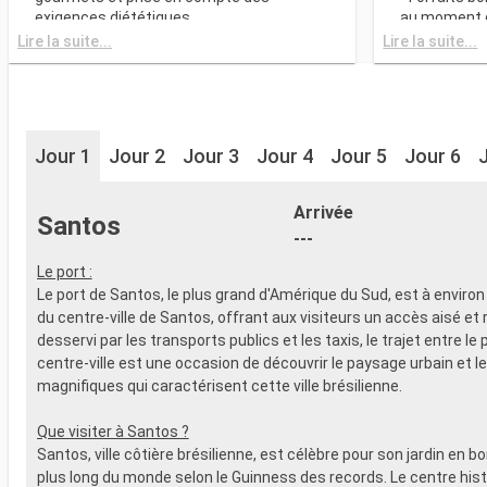
exigences diététiques
au moment d
- Buffet ave
Lire la suite...
Lire la suite...
SPORT ET DIVERTISSEMENTS
culinaires
- Programme varié de spectacles de style
- Restaurant
Broadway
gourmets et
- Espace piscine
exigences d
- Equipements sportifs de plein-air
- Choix de l
- Salle de sport équipée avec vue
Jour 1
Jour 2
Jour 3
Jour 4
Jour 5
Jour 6
réserve de di
panoramique
- 20% de réd
- Activités et divertissements pour
Restaurants
adultes, enfants et bébés
Arrivée
Santos
prépayé
- Activités récréatives pour enfants
---
SPORT ET 
SERVICES
- Programme
Le port :
- Personnel qualifié multilingue
Broadway
Le port de Santos, le plus grand d'Amérique du Sud, est à environ
AUTRES PRIVILÈGES
- Espace pis
du centre-ville de Santos, offrant aux visiteurs un accès aisé et 
- Points MSC Voyagers Club
- Equipement
desservi par les transports publics et les taxis, le trajet entre le p
- Salle de s
centre-ville est une occasion de découvrir le paysage urbain et l
panoramiqu
magnifiques qui caractérisent cette ville brésilienne.
- Activités 
adultes, en
Que visiter à Santos ?
- Activités 
Santos, ville côtière brésilienne, est célèbre pour son jardin en bo
SERVICES
plus long du monde selon le Guinness des records. Le centre hist
- Personnel 