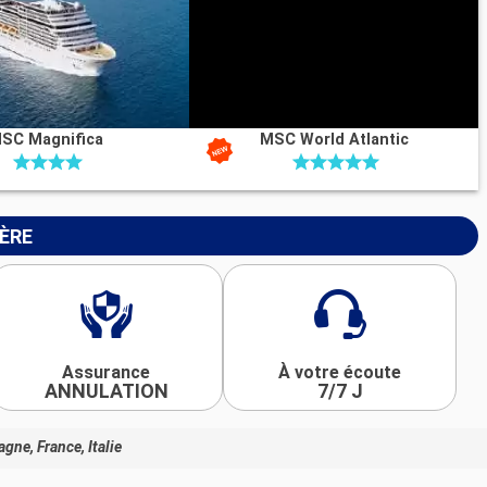
SC Magnifica
MSC World Atlantic
IÈRE
Assurance
À votre écoute
ANNULATION
7/7 J
gne, France, Italie