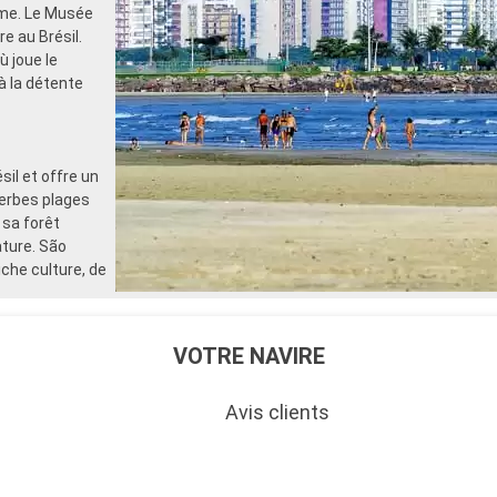
- Activités récréatives pour 
rme. Le Musée
IVILÈGES
e au Brésil.
DÉTENTE & BIEN-ÊTRE
C Voyagers Club
- Accès gratuit au Top Exclus
ù joue le
- Accessoires bien-être dans
à la détente
cabine (comprenant peignoir 
chaussons)
- Menu d'oreillers
- Accès à l'espace thermal (
sil et offre un
pour les adultes)
perbes plages
- 40% de réduction sur un forf
 sa forêt
sélectionné prépayé
ature. São
- 10% de réduction sur tous l
réservés à bord
che culture, de
SERVICES
- Personnel qualifié multilingu
- Embarquement prioritaire & 
VOTRE NAVIRE
charge des bagages
AUTRES PRIVILÈGES
- Points MSC Voyagers Club
Avis clients