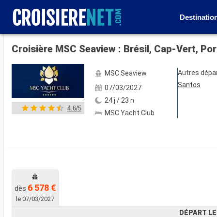
Destinatio
Voir les 72 autres photos
Croisière MSC Seaview : Brésil, Cap-Vert, Por
Autres dépa
MSC Seaview
Santos
07/03/2027
24 j / 23 n
4.6/5
MSC Yacht Club
6 578 €
dès
le 07/03/2027
DÉPART LE