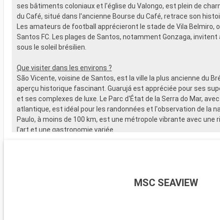
ses bâtiments coloniaux et l'église du Valongo, est plein de cha
AUTRES PR
du Café, situé dans l'ancienne Bourse du Café, retrace son histoir
- Points MS
Les amateurs de football apprécieront le stade de Vila Belmiro, o
Santos FC. Les plages de Santos, notamment Gonzaga, invitent 
sous le soleil brésilien.
Que visiter dans les environs ?
São Vicente, voisine de Santos, est la ville la plus ancienne du Bré
aperçu historique fascinant. Guarujá est appréciée pour ses su
et ses complexes de luxe. Le Parc d'État de la Serra do Mar, avec
atlantique, est idéal pour les randonnées et l'observation de la n
Paulo, à moins de 100 km, est une métropole vibrante avec une ri
l'art et une gastronomie variée.
MSC SEAVIEW