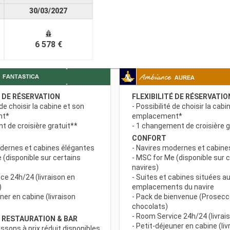
30/03/2027
6 578 €
É DE RÉSERVATION
FLEXIBILITÉ DE RÉSERVATIO
 de choisir la cabine et son
- Possibilité de choisir la cabi
nt*
emplacement*
 de croisière gratuit**
- 1 changement de croisière g
CONFORT
odernes et cabines élégantes
- Navires modernes et cabine
 (disponible sur certains
- MSC for Me (disponible sur 
navires)
ce 24h/24 (livraison en
- Suites et cabines situées au
)
emplacements du navire
uner en cabine (livraison
- Pack de bienvenue (Prosecc
chocolats)
- Room Service 24h/24 (livrais
 RESTAURATION & BAR
- Petit-déjeuner en cabine (liv
issons à prix réduit disponibles