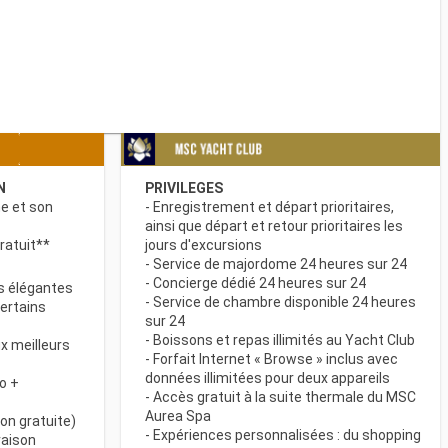
N
PRIVILEGES
ne et son
- Enregistrement et départ prioritaires,
ainsi que départ et retour prioritaires les
ratuit**
jours d'excursions
- Service de majordome 24 heures sur 24
- Concierge dédié 24 heures sur 24
s élégantes
- Service de chambre disponible 24 heures
certains
sur 24
- Boissons et repas illimités au Yacht Club
x meilleurs
- Forfait Internet « Browse » inclus avec
données illimitées pour deux appareils
o +
- Accès gratuit à la suite thermale du MSC
Aurea Spa
on gratuite)
- Expériences personnalisées : du shopping
raison