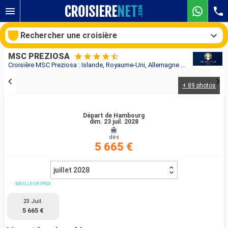
Rechercher une croisière
MSC PREZIOSA
Croisière MSC Preziosa : Islande, Royaume-Uni, Allemagne au départ de Hambourg
+ 89 photos
Nos destinations
Mois de départ
Départ de Hambourg
dim. 23 juil. 2028
dès
Ports
Compagnies
5 665 €
Rechercher
juillet 2028
MEILLEUR PRIX
23 Juil.
5 665 €