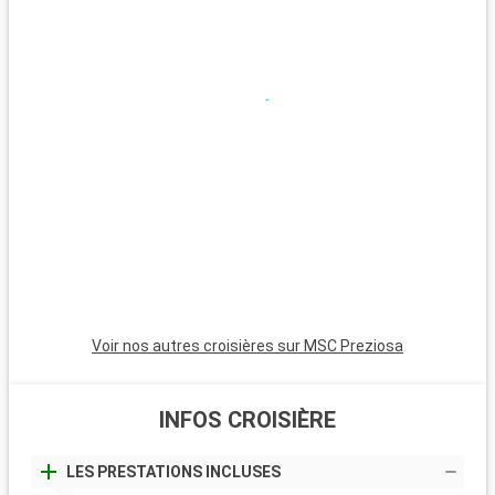
Que visiter dans les environs ?
Autour de Hambourg, Lübeck, à environ 60 kilomètres, est
réputée pour son centre médiéval et son marzipan. Le parc
national de Hambourg Wadden Sea, une réserve de biosphère
de l'UNESCO, offre des paysages côtiers uniques. Pour une
journée en famille, le Heide Park Resort, l'un des plus grands
parcs d'attractions d'Allemagne, est situé à une heure de
route et promet amusement et sensations fortes.
Voir nos autres croisières sur MSC Preziosa
INFOS CROISIÈRE
LES PRESTATIONS INCLUSES