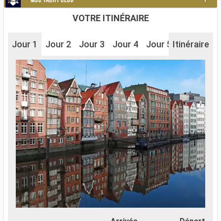
VOTRE ITINÉRAIRE
Jour 1
Jour 2
Jour 3
Jour 4
Jour 5
Itinéraire
Jour 6
J