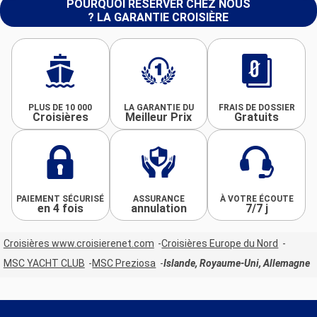
POURQUOI RÉSERVER CHEZ NOUS
? LA GARANTIE CROISIÈRE
PLUS DE 10 000
LA GARANTIE DU
FRAIS DE DOSSIER
Croisières
Meilleur Prix
Gratuits
PAIEMENT SÉCURISÉ
ASSURANCE
À VOTRE ÉCOUTE
en 4 fois
annulation
7/7 j
Croisières www.croisierenet.com
Croisières Europe du Nord
MSC YACHT CLUB
MSC Preziosa
Islande, Royaume-Uni, Allemagne