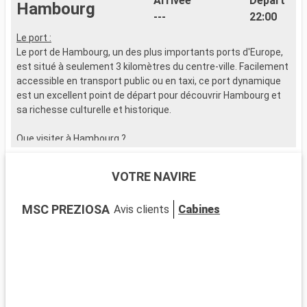
Arrivée
Départ
Hambourg
---
22:00
Le port :
Le port de Hambourg, un des plus importants ports d'Europe,
est situé à seulement 3 kilomètres du centre-ville. Facilement
accessible en transport public ou en taxi, ce port dynamique
est un excellent point de départ pour découvrir Hambourg et
sa richesse culturelle et historique.
Que visiter à Hambourg ?
Hambourg, connue comme la "Porte du Monde", mélange
harmonieusement l'architecture moderne et historique.
VOTRE NAVIRE
Découvrez Speicherstadt, un complexe de bâtiments
historiques classé au patrimoine mondial de l'UNESCO.
MSC PREZIOSA
Avis clients
Cabines
Admirez la Elbphilharmonie, un joyau architectural moderne.
La Reeperbahn, célèbre pour sa vie nocturne, et le marché aux
poissons historique offrent une immersion dans la culture
locale. Pour un moment de détente, le Planten un Blomen,
avec ses jardins thématiques et ses serres, est un havre de
végétation en pleine ville.