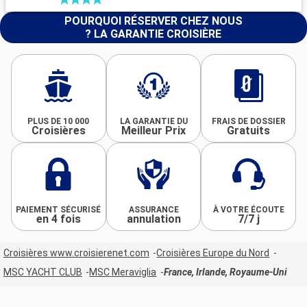
POURQUOI RÉSERVER CHEZ NOUS
? LA GARANTIE CROISIÈRE
PLUS DE 10 000
LA GARANTIE DU
FRAIS DE DOSSIER
Croisières
Meilleur Prix
Gratuits
PAIEMENT SÉCURISÉ
ASSURANCE
À VOTRE ÉCOUTE
en 4 fois
annulation
7/7 j
Croisières www.croisierenet.com
Croisières Europe du Nord
MSC YACHT CLUB
MSC Meraviglia
France, Irlande, Royaume-Uni