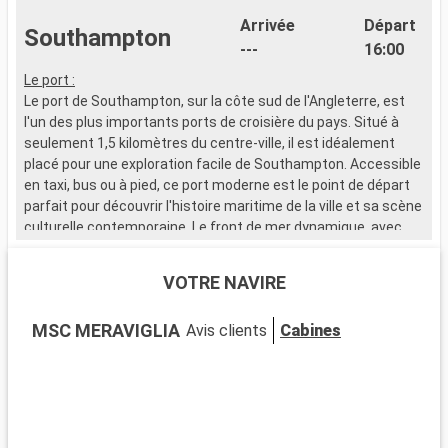
Arrivée
Départ
Southampton
---
16:00
Le port :
"
Le port de Southampton, sur la côte sud de l'Angleterre, est
p
l'un des plus importants ports de croisière du pays. Situé à
t
seulement 1,5 kilomètres du centre-ville, il est idéalement
placé pour une exploration facile de Southampton. Accessible
en taxi, bus ou à pied, ce port moderne est le point de départ
parfait pour découvrir l'histoire maritime de la ville et sa scène
culturelle contemporaine. Le front de mer dynamique, avec
ses nombreux restaurants et magasins, attire de nombreux
visiteurs.
VOTRE NAVIRE
Que visiter à Southampton ?
MSC MERAVIGLIA
Avis clients
Cabines
Southampton, ville portuaire chargée d'histoire, est riche en
sites d'intérêt. Le musée SeaCity narre l'histoire du Titanic,
étroitement liée à la ville. Les murs médiévaux et la Bargate,
une porte historique, témoignent du passé médiéval de
Southampton. La City Art Gallery expose des œuvres d'art
moderne et historique. Les espaces verts comme