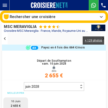
Rechercher une croisière
MSC MERAVIGLIA
Croisière MSC Meraviglia : France, Irlande, Royaume-Uni au départ de Southampton
+ 129 photos
Nos destinations
Payez en 4 fois dès
664 €
/mois
Mois de départ
Départ de Southampton
sam. 10 juin 2028
Ports
Compagnies
dès
2 655 €
Rechercher
juin 2028
MEILLEUR PRIX
10 Juin
2 655 €