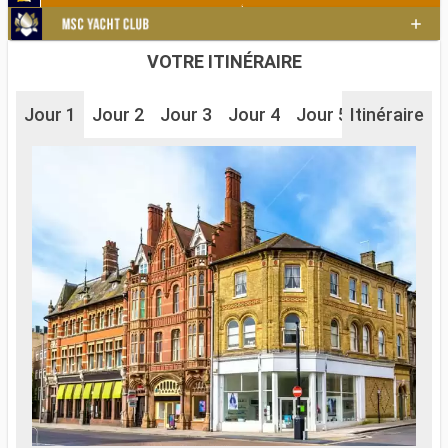
VOTRE ITINÉRAIRE
Jour 1
Jour 2
Jour 3
Jour 4
Jour 5
Itinéraire
Jour 6
J