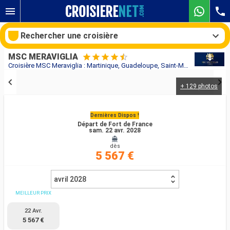
Rechercher une croisière
MSC MERAVIGLIA
Croisière MSC Meraviglia : Martinique, Guadeloupe, Saint-Martin, Portugal, Espagne, France, Royaume-Uni au départ de Fort de France
+ 129 photos
Nos destinations
Mois de départ
Dernières Dispos !
Départ de Fort de France
sam. 22 avr. 2028
Ports
Compagnies
dès
5 567 €
Rechercher
avril 2028
MEILLEUR PRIX
22 Avr.
5 567 €