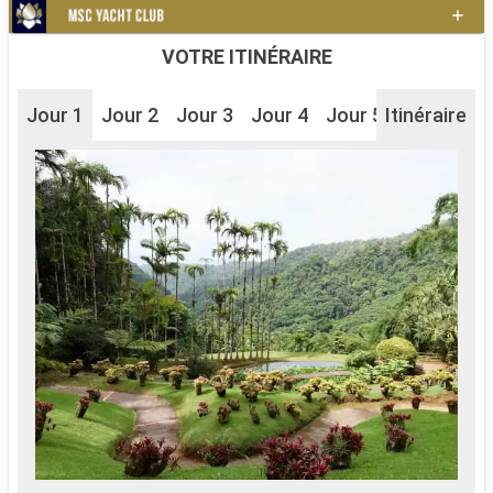
VOTRE ITINÉRAIRE
Jour 1
Jour 2
Jour 3
Jour 4
Jour 5
Itinéraire
Jour 6
J