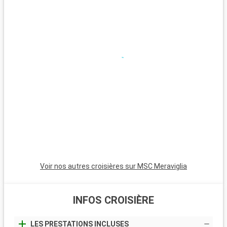
panoramique.
Que visiter dans les environs ?
Autour de Fort-de-France, diverses excursions sont possibles.
La Montagne Pelée, célèbre volcan de l'île, propose des
randonnées avec des vues imprenables. Saint-Pierre, ville
d'art et d'histoire, raconte l'histoire de l'éruption de la
Montagne Pelée. Pour une journée à la plage, les plages de
sable noir de la côte Caraïbe, comme Anse Turin, offrent un
lieu unique pour la détente et la baignade.
Voir nos autres croisières sur MSC Meraviglia
INFOS CROISIÈRE
LES PRESTATIONS INCLUSES