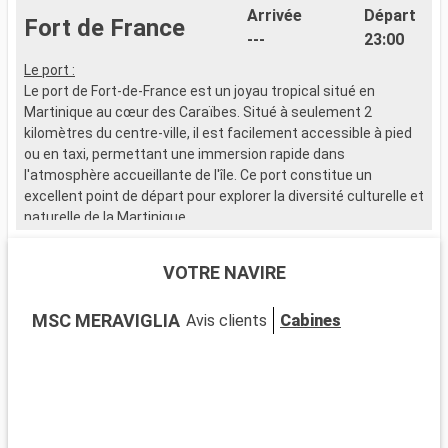
Arrivée
Départ
Fort de France
---
23:00
Le port :
L
Le port de Fort-de-France est un joyau tropical situé en
L
Martinique au cœur des Caraïbes. Situé à seulement 2
G
kilomètres du centre-ville, il est facilement accessible à pied
e
ou en taxi, permettant une immersion rapide dans
l'atmosphère accueillante de l'île. Ce port constitue un
Q
excellent point de départ pour explorer la diversité culturelle et
D
naturelle de la Martinique.
d
P
Que visiter à Fort-de-France ?
A
VOTRE NAVIRE
Fort-de-France, capitale de la Martinique, regorge de sites
historiques et culturels. Ne manquez pas la Bibliothèque
Q
MSC MERAVIGLIA
Avis clients
Cabines
Schoelcher, célèbre pour son architecture remarquable.
A
Visitez le Fort Saint-Louis, qui reflète l'histoire militaire de l'île.
:
Le marché local, avec ses étals colorés, offre une fenêtre sur
G
la vie créole. C'est l'endroit idéal pour trouver des souvenirs
authentiques. Le Jardin de Balata, un havre de végétation en
ville, séduit par ses espèces tropicales et sa vue