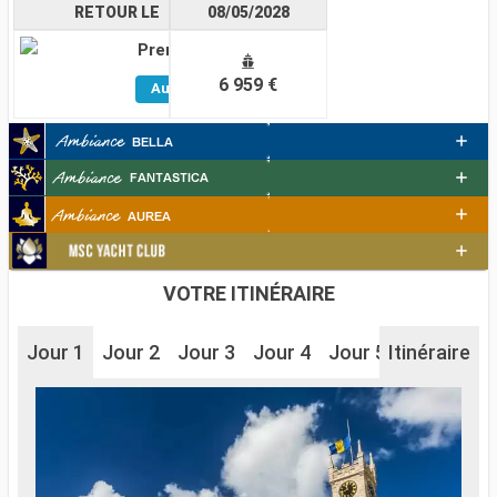
RETOUR LE
08/05/2028
Premium
Voir
6 959 €
Autres
Cabines
VOTRE ITINÉRAIRE
Jour 1
Jour 2
Jour 3
Jour 4
Jour 5
Itinéraire
Jour 6
J