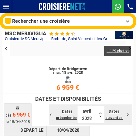
Rechercher une croisière
MSC MERAVIGLIA
Croisière MSC Meraviglia : Barbade, Saint Vincent-et-les-Grenadines, Grenade, Martinique, Guadeloupe, Saint-Martin, Portugal, Espagne, France, Royaume-Uni au départ de Bridgetown
+ 129 photos
Nos destinations
Mois de départ
Départ de Bridgetown
mar. 18 avr. 2028
dès
Ports
Compagnies
6 959 €
Rechercher
DATES ET DISPONIBILITÉS
avril
Dates
Dates
6 959 €
dès
précédentes
suivantes
2028
le 18/04/2028
DÉPART LE
18/04/2028