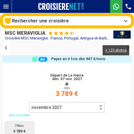
Rechercher une croisière
MSC MERAVIGLIA
Croisière MSC Meraviglia : France, Portugal, Antigua-et-Barbuda, Saint Vincent-et-les-Grenadines, Barbade, Martinique, Guadeloupe au départ de Le Havre
+ 129 photos
Nos destinations
Payez en 4 fois dès
947 €
/mois
Mois de départ
Départ de Le Havre
dim. 07 nov. 2027
Ports
Compagnies
dès
3 789 €
Rechercher
novembre 2027
MEILLEUR PRIX
7 Nov.
3 789 €