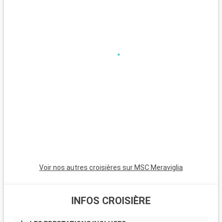
être complète sans passer par les jardins suspendus,
véritable ode à la nature qui offre une vue imprenable sur la
ville tout en vous offrant un bol d'air frais. Dans le centre, la
Maison de l'Armateur, le musée d?histoire naturelle et
l'architecture du Volcan pourront compléter la découverte de
la ville.
Voir nos autres croisières sur MSC Meraviglia
INFOS CROISIÈRE