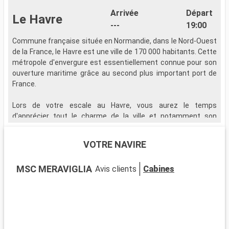
Arrivée
Départ
Le Havre
---
19:00
Commune française située en Normandie, dans le Nord-Ouest
de la France, le Havre est une ville de 170 000 habitants. Cette
métropole d'envergure est essentiellement connue pour son
ouverture maritime grâce au second plus important port de
France.
Lors de votre escale au Havre, vous aurez le temps
d'apprécier tout le charme de la ville et notamment son
centre, inscrit par l'UNESCO au patrimoine mondial de
l'humanité. Véritable ville historique, vous pourrez dans un
VOTRE NAVIRE
premier temps découvrir l'abbaye de Graville ou abbaye de
Sainte-Honorine, le plus vieux bâtiment de la ville. Dominant
MSC MERAVIGLIA
Avis clients
Cabines
ème
l'estuaire de la Seine, cet ensemble de bâtiment du 11
siècle est classé monument historique et vous permet de
découvrir l'histoire de la ville. La chapelle Saint-Michel
d'Ingouville, surplombant la ville du Havre, est un autre édifice
médiéval que vous aurez l'occasion de croiser lors de votre
visite. Dans la ville haute, votre découverte du Havre ne peut