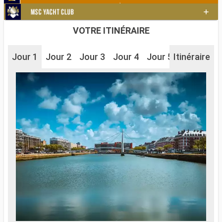
VOTRE ITINÉRAIRE
Jour 1
Jour 2
Jour 3
Jour 4
Jour 5
Itinéraire
Jour 6
J