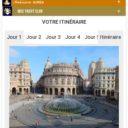
VOTRE ITINÉRAIRE
Jour 1
Jour 2
Jour 3
Jour 4
Jour 5
Itinéraire
Jour 6
J