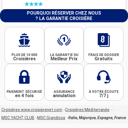
POURQUOI RÉSERVER CHEZ NOUS
? LA GARANTIE CROISIÈRE
PLUS DE 10 000
LA GARANTIE DU
FRAIS DE DOSSIER
Croisières
Meilleur Prix
Gratuits
PAIEMENT SÉCURISÉ
ASSURANCE
À VOTRE ÉCOUTE
en 4 fois
annulation
7/7 j
Croisières www.croisierenet.com
Croisières Méditerranée
MSC YACHT CLUB
MSC Grandiosa
Italie, Majorque, Espagne, France