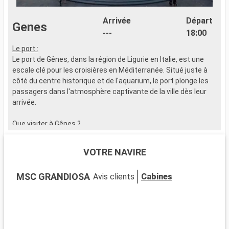
Arrivée
Départ
Genes
---
18:00
Le port :
L
Le port de Gênes, dans la région de Ligurie en Italie, est une
L
escale clé pour les croisières en Méditerranée. Situé juste à
d
côté du centre historique et de l'aquarium, le port plonge les
a
passagers dans l'atmosphère captivante de la ville dès leur
P
arrivée.
p
T
Que visiter à Gênes ?
Explorez les Carrugi, ces ruelles typiques de Gênes, qui
Q
mènent à la Via Garibaldi, célèbre pour ses palais des XVIe et
L
VOTRE NAVIRE
XVIIe siècles. La Cathédrale de San Lorenzo, mélange de
m
styles roman et gothique, est incontournable. Le Palazzo
l
MSC GRANDIOSA
Avis clients
Cabines
Ducale et le Musée de Gênes offrent un aperçu de l'art et de
é
l'histoire de la ville. L'Aquarium de Gênes, l'un des plus grands
c
d'Europe, est une aventure marine fascinante pour tous les
p
âges.
S
n