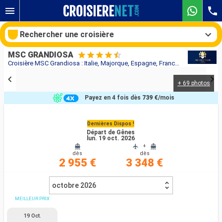
Rechercher une croisière
MSC GRANDIOSA
Croisière MSC Grandiosa : Italie, Majorque, Espagne, France au départ de Gênes
+ 69 photos
Nos destinations
Payez en 4 fois dès
739 €
/mois
Mois de départ
Dernières Dispos !
Départ de Gênes
Ports
Compagnies
lun. 19 oct. 2026
+
dès
dès
Rechercher
2 955 €
3 348 €
octobre 2026
MEILLEUR PRIX
19 Oct.