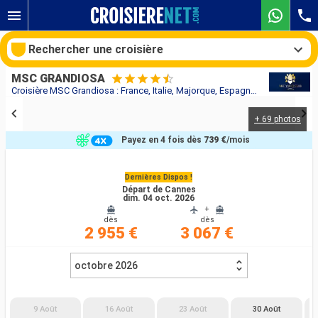
Rechercher une croisière
MSC GRANDIOSA
Croisière MSC Grandiosa : France, Italie, Majorque, Espagne au départ de Cannes
+ 69 photos
Nos destinations
Payez en 4 fois dès
739 €
/mois
Mois de départ
Dernières Dispos !
Départ de Cannes
Ports
Compagnies
dim. 04 oct. 2026
+
dès
dès
Rechercher
2 955 €
3 067 €
octobre 2026
9 Août
16 Août
23 Août
30 Août