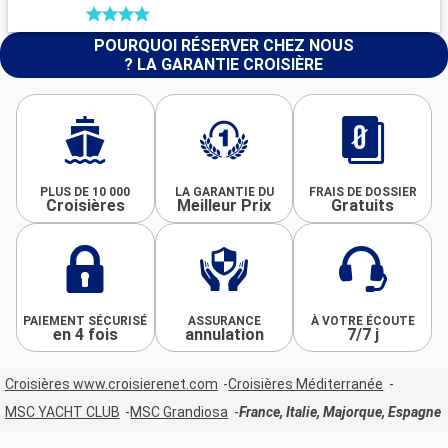
POURQUOI RÉSERVER CHEZ NOUS
? LA GARANTIE CROISIÈRE
PLUS DE 10 000
LA GARANTIE DU
FRAIS DE DOSSIER
Croisières
Meilleur Prix
Gratuits
PAIEMENT SÉCURISÉ
ASSURANCE
À VOTRE ÉCOUTE
en 4 fois
annulation
7/7 j
Croisières www.croisierenet.com
Croisières Méditerranée
MSC YACHT CLUB
MSC Grandiosa
France, Italie, Majorque, Espagne