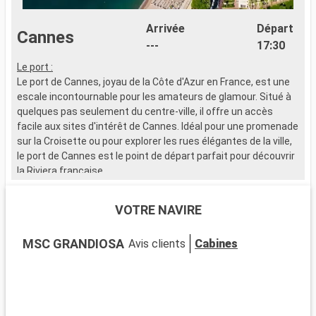
Arrivée
Départ
Cannes
---
17:30
Le port :
L
Le port de Cannes, joyau de la Côte d'Azur en France, est une
L
escale incontournable pour les amateurs de glamour. Situé à
e
quelques pas seulement du centre-ville, il offre un accès
c
facile aux sites d'intérêt de Cannes. Idéal pour une promenade
p
sur la Croisette ou pour explorer les rues élégantes de la ville,
a
le port de Cannes est le point de départ parfait pour découvrir
la Riviera française.
Q
E
Que visiter à Cannes ?
m
VOTRE NAVIRE
À Cannes, immergez-vous dans un univers de luxe et de
X
culture. La Croisette, avec ses plages, ses boutiques haut de
s
MSC GRANDIOSA
Avis clients
Cabines
gamme et son fameux Palais des Festivals, est
D
incontournable. Visitez aussi le Suquet, le quartier historique
l
offrant une vue splendide sur la ville et la mer. Pour une
d
touche culturelle, le musée de la Castre, dans une ancienne
â
forteresse, expose œuvre d'arts et antiquités. Les jardins de