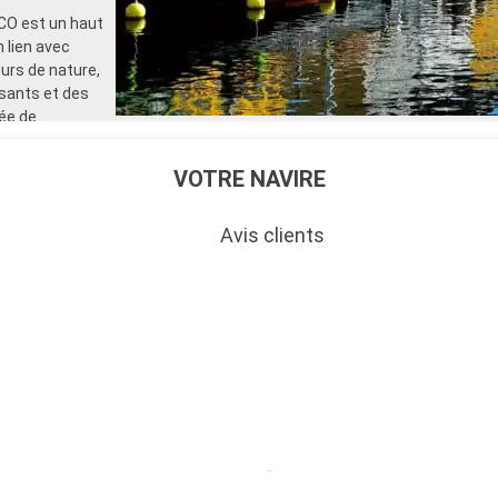
pour les adultes)
CO est un haut
- 40% de réduction sur un forf
n lien avec
sélectionné prépayé
urs de nature,
- 10% de réduction sur tous l
réservés à bord
ssants et des
lée de
SERVICES
ur des moments
- Personnel qualifié multilingu
- Embarquement prioritaire & 
VOTRE NAVIRE
charge des bagages
AUTRES PRIVILÈGES
- Points MSC Voyagers Club
Avis clients