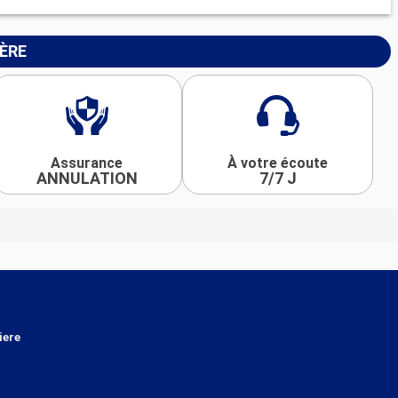
IÈRE
Assurance
À votre écoute
ANNULATION
7/7 J
iere