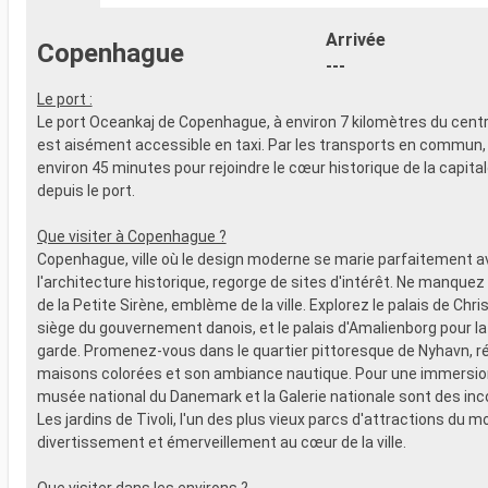
- 20% de réd
- Activités et divertissements pour
Restaurants
adultes, enfants et bébés
Arrivée
Copenhague
prépayé
- Activités récréatives pour enfants
---
SPORT ET 
SERVICES
- Programme
Le port :
- Personnel qualifié multilingue
Broadway
Le port Oceankaj de Copenhague, à environ 7 kilomètres du centr
AUTRES PRIVILÈGES
- Espace pis
est aisément accessible en taxi. Par les transports en commun
- Points MSC Voyagers Club
- Equipement
environ 45 minutes pour rejoindre le cœur historique de la capita
- Salle de s
depuis le port.
panoramiqu
- Activités 
Que visiter à Copenhague ?
adultes, en
Copenhague, ville où le design moderne se marie parfaitement a
- Activités 
l'architecture historique, regorge de sites d'intérêt. Ne manquez
SERVICES
de la Petite Sirène, emblème de la ville. Explorez le palais de Chri
- Personnel 
siège du gouvernement danois, et le palais d'Amalienborg pour la 
AUTRES PR
garde. Promenez-vous dans le quartier pittoresque de Nyhavn, r
- Points MS
maisons colorées et son ambiance nautique. Pour une immersion 
musée national du Danemark et la Galerie nationale sont des in
Les jardins de Tivoli, l'un des plus vieux parcs d'attractions du m
divertissement et émerveillement au cœur de la ville.
Que visiter dans les environs ?