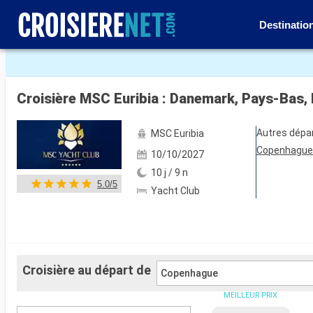
Destinatio
Voir les 5 autres photos
Croisière MSC Euribia : Danemark, Pays-Bas
Autres dépa
MSC Euribia
Copenhagu
10/10/2027
10 j / 9 n
5.0/5
Yacht Club
Croisière au départ de
Copenhague
MEILLEUR PRIX