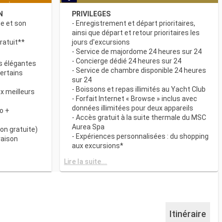
N
PRIVILEGES
ne et son
- Enregistrement et départ prioritaires,
ainsi que départ et retour prioritaires les
ratuit**
jours d'excursions
- Service de majordome 24 heures sur 24
- Concierge dédié 24 heures sur 24
s élégantes
- Service de chambre disponible 24 heures
certains
sur 24
- Boissons et repas illimités au Yacht Club
x meilleurs
- Forfait Internet « Browse » inclus avec
données illimitées pour deux appareils
o +
- Accès gratuit à la suite thermale du MSC
Aurea Spa
on gratuite)
- Expériences personnalisées : du shopping
raison
aux excursions*
- Equipements de relaxation dans chaque
& BAR
Lire la suite...
suite
it disponibles
- Autres attentions personnelles : service
d’assistance pour faire et défaire les
spécialités
valises, journal livré directement en cabine
sur demande*
 plats
- L’expérience la plus récompensée pour le
Itinéraire
 des
versement des points « MSC Voyagers