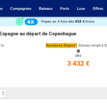
ns
Compagnies
Bateaux
Ports
Luxe
Offres
Payez en 4 fois dès
858 €
/mois
, Espagne au départ de Copenhague
rts
Dernières Dispos !
Bateau rempli à 
e
dès
3 432 €