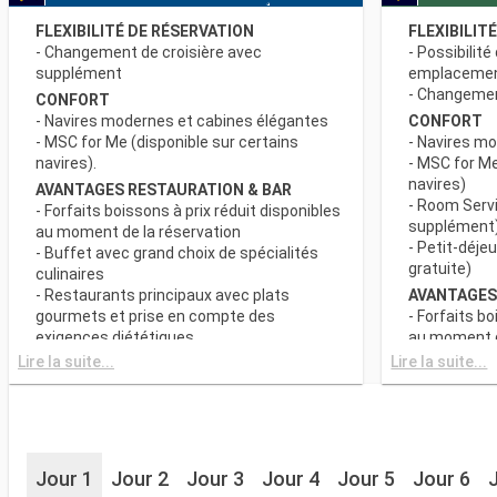
FLEXIBILITÉ DE RÉSERVATION
FLEXIBILIT
- Changement de croisière avec
- Possibilité
supplément
emplaceme
- Changement
CONFORT
- Navires modernes et cabines élégantes
CONFORT
- MSC for Me (disponible sur certains
- Navires m
navires).
- MSC for Me
navires)
AVANTAGES RESTAURATION & BAR
- Room Servi
- Forfaits boissons à prix réduit disponibles
supplément
au moment de la réservation
- Petit-déje
- Buffet avec grand choix de spécialités
gratuite)
culinaires
- Restaurants principaux avec plats
AVANTAGES
gourmets et prise en compte des
- Forfaits bo
exigences diététiques
au moment d
- Buffet ave
Lire la suite...
Lire la suite...
SPORT ET DIVERTISSEMENTS
culinaires
- Programme varié de spectacles de style
- Restaurant
Broadway
gourmets et
- Espace piscine
exigences d
- Equipements sportifs de plein-air
- Choix de l
- Salle de sport équipée avec vue
Jour 1
Jour 2
Jour 3
Jour 4
Jour 5
Jour 6
réserve de di
panoramique