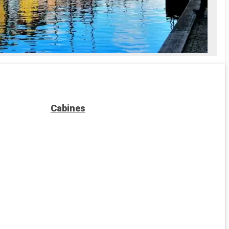
ait Spa
es soins Spa
e
prise en
Cabines