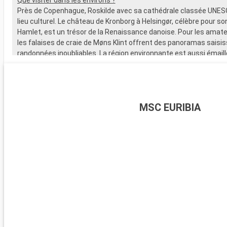
Près de Copenhague, Roskilde avec sa cathédrale classée UNES
lieu culturel. Le château de Kronborg à Helsingør, célèbre pour so
Hamlet, est un trésor de la Renaissance danoise. Pour les amate
les falaises de craie de Møns Klint offrent des panoramas saisi
randonnées inoubliables. La région environnante est aussi émail
charmants villages côtiers et de plages tranquilles, idéales po
de détente.
MSC EURIBIA