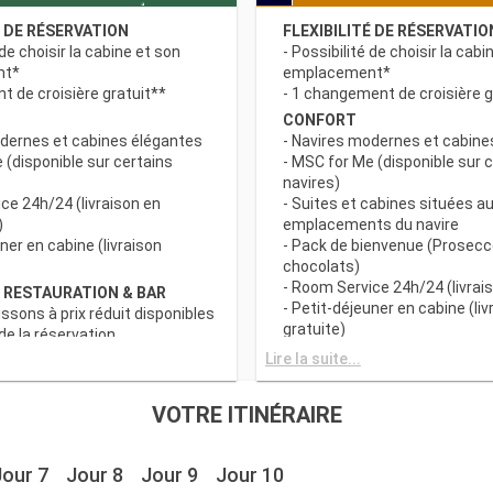
É DE RÉSERVATION
FLEXIBILITÉ DE RÉSERVATIO
 de choisir la cabine et son
- Possibilité de choisir la cabi
nt*
emplacement*
 de croisière gratuit**
- 1 changement de croisière g
CONFORT
odernes et cabines élégantes
- Navires modernes et cabine
 (disponible sur certains
- MSC for Me (disponible sur 
navires)
ce 24h/24 (livraison en
- Suites et cabines situées au
)
emplacements du navire
uner en cabine (livraison
- Pack de bienvenue (Prosecc
chocolats)
- Room Service 24h/24 (livrais
 RESTAURATION & BAR
- Petit-déjeuner en cabine (liv
issons à prix réduit disponibles
gratuite)
e la réservation
c grand choix de spécialités
AVANTAGES RESTAURATION 
Lire la suite...
- Forfaits boissons à prix rédu
s principaux avec plats
au moment de la réservation
VOTRE ITINÉRAIRE
 prise en compte des
- Buffet avec grand choix de 
iététiques
culinaires
a tranche horaire du dîner (sous
- Restaurants principaux avec
Jour 7
Jour 8
Jour 9
Jour 10
sponibilité)
gourmets et prise en compte