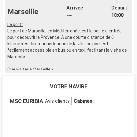
Arrivée
Départ
Marseille
---
18:00
Le port :
L
Le port de Marseille, en Méditerranée, est la porte d'entrée
L
pour découvrir la Provence. À une courte distance de 6
e
kilomètres du cœur historique de la ville, ce port est
c
facilement accessible en bus ou en taxi, facilitant la visite de
p
Marseille.
a
Que visiter à Marseille ?
Q
Rendez-vous à la célèbre basilique Notre-Dame de la Garde à
E
Marseille pour vénéficier d'une vue panoramique spectaculaire
m
VOTRE NAVIRE
sur la ville. Le Vieux-Port et le quartier historique du Panier,
X
avec ses ruelles étroites et maisons colorées, sont
s
MSC EURIBIA
Avis clients
Cabines
incontournables. Flânez dans ses ruelles qui abritent des
D
boutiques d'artisans et des cafés pittoresques. Le MuCEM et
l
la Vieille Charité sont des haltes culturelles importantes. Ne
d
manquez pas le Cours Julien, avec son ambiance bohème et
â
ses fresques murales. Savourez les spécialités locales au
marché du Prado et détendez-vous sur ses plages. Une
Q