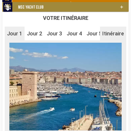
VOTRE ITINÉRAIRE
Jour 1
Jour 2
Jour 3
Jour 4
Jour 5
Itinéraire
Jour 6
J