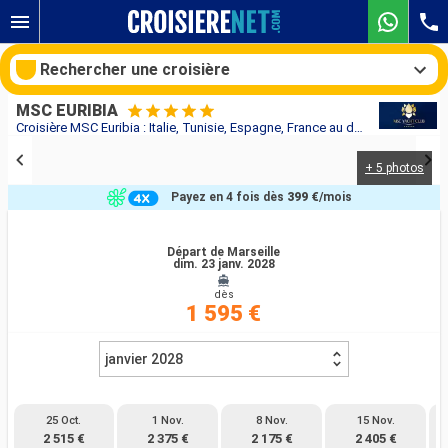
Rechercher une croisière
MSC EURIBIA
Croisière MSC Euribia : Italie, Tunisie, Espagne, France au départ de Marseille
+ 5 photos
Nos destinations
Payez en 4 fois dès
399 €
/mois
Mois de départ
Départ de Marseille
dim. 23 janv. 2028
Ports
Compagnies
dès
1 595 €
Rechercher
janvier 2028
25 Oct.
1 Nov.
8 Nov.
15 Nov.
2 515 €
2 375 €
2 175 €
2 405 €