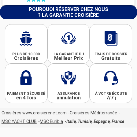
POURQUOI RÉSERVER CHEZ NOUS
? LA GARANTIE CROISIÈRE
PLUS DE 10 000
LA GARANTIE DU
FRAIS DE DOSSIER
Croisières
Meilleur Prix
Gratuits
PAIEMENT SÉCURISÉ
ASSURANCE
À VOTRE ÉCOUTE
en 4 fois
annulation
7/7 j
Croisières www.croisierenet.com
Croisières Méditerranée
MSC YACHT CLUB
MSC Euribia
Italie, Tunisie, Espagne, France