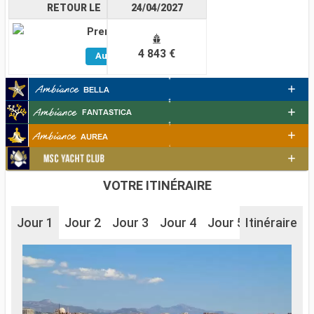
RETOUR LE
24/04/2027
Premium
Voir
4 843 €
Autres
Cabines
VOTRE ITINÉRAIRE
Jour 1
Jour 2
Jour 3
Jour 4
Jour 5
Itinéraire
Jour 6
J