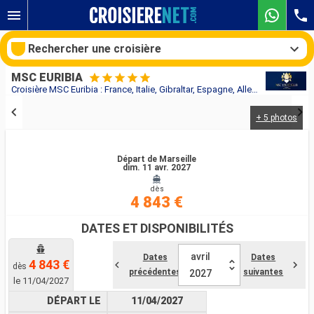
Rechercher une croisière
MSC EURIBIA
Croisière MSC Euribia : France, Italie, Gibraltar, Espagne, Allemagne au départ de Marseille
+ 5 photos
Nos destinations
Mois de départ
Départ de Marseille
dim. 11 avr. 2027
dès
Ports
Compagnies
4 843 €
Rechercher
DATES ET DISPONIBILITÉS
avril
Dates
Dates
4 843 €
dès
précédentes
suivantes
2027
le 11/04/2027
DÉPART LE
11/04/2027