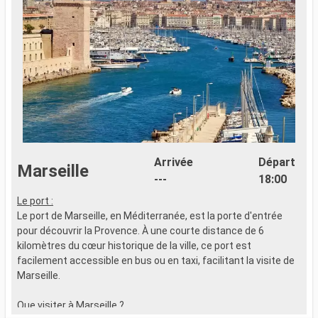
Arrivée
Départ
Marseille
---
18:00
Le port :
L
Le port de Marseille, en Méditerranée, est la porte d'entrée
L
pour découvrir la Provence. À une courte distance de 6
e
kilomètres du cœur historique de la ville, ce port est
c
facilement accessible en bus ou en taxi, facilitant la visite de
p
Marseille.
a
Que visiter à Marseille ?
Q