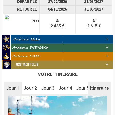
DÉPART LE
27/09/2026
23/05/2027
RETOUR LE
04/10/2026
30/05/2027
Premium
2 435 €
2 615 €
VOTRE ITINÉRAIRE
Jour 1
Jour 2
Jour 3
Jour 4
Jour 5
Itinéraire
Jour 6
J