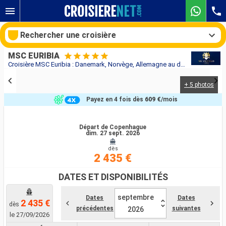
Rechercher une croisière
MSC EURIBIA
Croisière MSC Euribia : Danemark, Norvège, Allemagne au départ de Copenhague
+ 5 photos
Nos destinations
Payez en 4 fois dès
609 €
/mois
Mois de départ
Départ de Copenhague
dim. 27 sept. 2026
Ports
Compagnies
dès
2 435 €
Rechercher
DATES ET DISPONIBILITÉS
septembre
Dates
Dates
2 435 €
dès
précédentes
suivantes
2026
le 27/09/2026