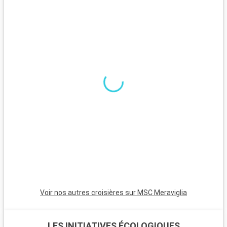
d
v
Voir nos autres croisières sur MSC Meraviglia
LES INITIATIVES ÉCOLOGIQUES