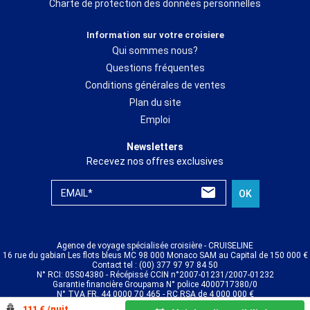
Charte de protection des données personnelles
Information sur votre croisiere
Qui sommes nous?
Questions fréquentes
Conditions générales de ventes
Plan du site
Emploi
Newsletters
Recevez nos offres exclusives
EMAIL*
OK
Agence de voyage spécialisée croisière - CRUISELINE
16 rue du gabian Les flots bleus MC 98 000 Monaco SAM au Capital de 150 000 €
Contact tel : (00) 377 97 97 84 50
N° RCI: 05S04380 - Récépissé CCIN n°2007-01231/2007-01232
Garantie financière Groupama N° police 4000717380/0
N° TVA FR. 44 0000 70 465 - RC RSA de 4 000 000 €
© CRUISELINE 2026 - all rights reserved
111 € /nuit