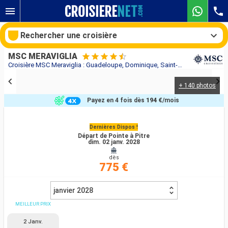
Rechercher une croisière
MSC MERAVIGLIA
Croisière MSC Meraviglia : Guadeloupe, Dominique, Saint-Martin, Saint-Christophe-et-Niévès, Antigua-et-Barbuda, Martinique au départ de Pointe à Pitre
+ 140 photos
Nos destinations
Payez en 4 fois dès
194 €
/mois
Mois de départ
Dernières Dispos !
Départ de Pointe à Pitre
Ports
Compagnies
dim. 02 janv. 2028
dès
Rechercher
775 €
janvier 2028
MEILLEUR PRIX
2 Janv.