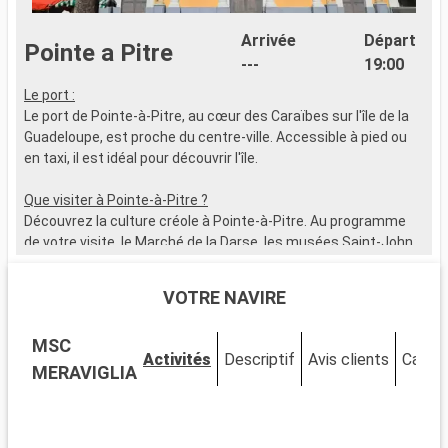
Arrivée
Départ
Pointe a Pitre
---
19:00
Le port :
C
Le port de Pointe-à-Pitre, au cœur des Caraïbes sur l'île de la
d
Guadeloupe, est proche du centre-ville. Accessible à pied ou
R
en taxi, il est idéal pour découvrir l'île.
n
Que visiter à Pointe-à-Pitre ?
P
Découvrez la culture créole à Pointe-à-Pitre. Au programme
de votre visite, le Marché de la Darse, les musées Saint-John
à
Perse et Schoelcher, la place de la Victoire, et le Mémorial
b
ACTe.
c
VOTRE NAVIRE
b
Que visiter dans les environs ?
m
MSC
Autour de Pointe-à-Pitre, les sites à explorer ne manquent pas
q
Activités
Descriptif
Avis clients
Cabin
: les Chutes du Carbet, la plage de Gosier, le Parc National de la
q
MERAVIGLIA
Guadeloupe, les ruines du Fort Fleur d'Épée...
e
l
v