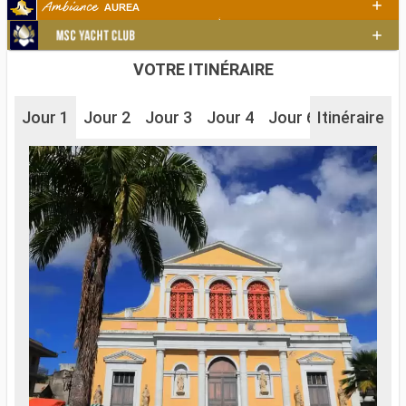
VOTRE ITINÉRAIRE
Jour 1
Jour 2
Jour 3
Jour 4
Jour 6
Itinéraire
Jour 7
J