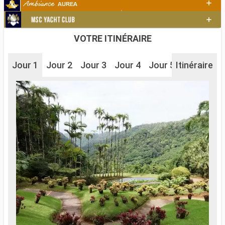
VOTRE ITINÉRAIRE
Jour 1
Jour 2
Jour 3
Jour 4
Jour 5
Itinéraire
Jour 7
J