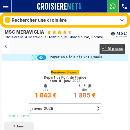
Rechercher une croisière
MSC MERAVIGLIA
Croisière MSC Meraviglia : Martinique, Guadeloupe, Dominique, Saint-Martin, Saint-Christophe-et-Niévès, Antigua-et-Barbuda au départ de Fort de France
+ 140 photos
Nos destinations
Payez en 4 fois dès
261 €
/mois
Mois de départ
Dernières Dispos !
Départ de Fort de France
Ports
Compagnies
sam. 01 janv. 2028
+
dès
dès
Rechercher
1 043 €
1 885 €
janvier 2028
MEILLEUR PRIX
1 Janv.