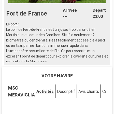
Arrivée
Départ
Fort de France
---
23:00
Le port :
L
Le port de Fort-de-France est un joyau tropical situé en
L
Martinique au cœur des Caraïbes. Situé à seulement 2
G
kilomètres du centre-ville, il est facilement accessible à pied
e
ou en taxi, permettant une immersion rapide dans
l'atmosphère accueillante de l'île. Ce port constitue un
Q
excellent point de départ pour explorer la diversité culturelle et
D
naturelle de la Martinique.
d
P
Que visiter à Fort-de-France ?
A
VOTRE NAVIRE
Fort-de-France, capitale de la Martinique, regorge de sites
historiques et culturels. Ne manquez pas la Bibliothèque
Q
MSC
Schoelcher, célèbre pour son architecture remarquable.
A
Activités
Descriptif
Avis clients
Cabin
Visitez le Fort Saint-Louis, qui reflète l'histoire militaire de l'île.
:
MERAVIGLIA
Le marché local, avec ses étals colorés, offre une fenêtre sur
G
la vie créole. C'est l'endroit idéal pour trouver des souvenirs
authentiques. Le Jardin de Balata, un havre de végétation en