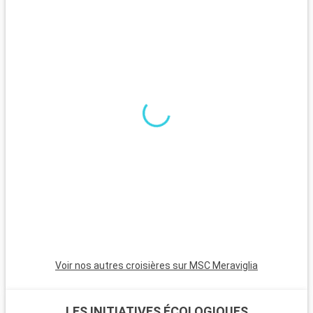
ville, séduit par ses espèces tropicales et sa vue
panoramique.
Que visiter dans les environs ?
Autour de Fort-de-France, diverses excursions sont possibles.
La Montagne Pelée, célèbre volcan de l'île, propose des
randonnées avec des vues imprenables. Saint-Pierre, ville
d'art et d'histoire, raconte l'histoire de l'éruption de la
Montagne Pelée. Pour une journée à la plage, les plages de
sable noir de la côte Caraïbe, comme Anse Turin, offrent un
lieu unique pour la détente et la baignade.
Voir nos autres croisières sur MSC Meraviglia
LES INITIATIVES ÉCOLOGIQUES