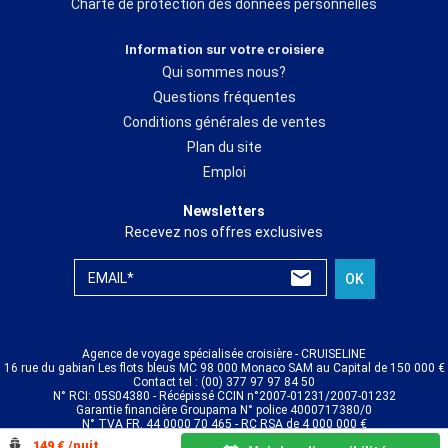
Charte de protection des données personnelles
Information sur votre croisiere
Qui sommes nous?
Questions fréquentes
Conditions générales de ventes
Plan du site
Emploi
Newsletters
Recevez nos offres exclusives
EMAIL*
OK
Agence de voyage spécialisée croisière - CRUISELINE
16 rue du gabian Les flots bleus MC 98 000 Monaco SAM au Capital de 150 000 €
Contact tel : (00) 377 97 97 84 50
N° RCI: 05S04380 - Récépissé CCIN n°2007-01231/2007-01232
Garantie financière Groupama N° police 4000717380/0
N° TVA FR. 44 0000 70 465 - RC RSA de 4 000 000 €
© CRUISELINE 2026 - all rights reserved
149 € /nuit