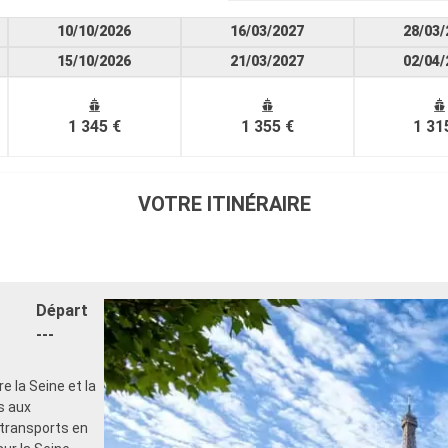
10/10/2026
16/03/2027
28/03/
15/10/2026
21/03/2027
02/04/
1 345 €
1 355 €
1 31
VOTRE ITINÉRAIRE
Départ
---
re la Seine et la
s aux
 transports en