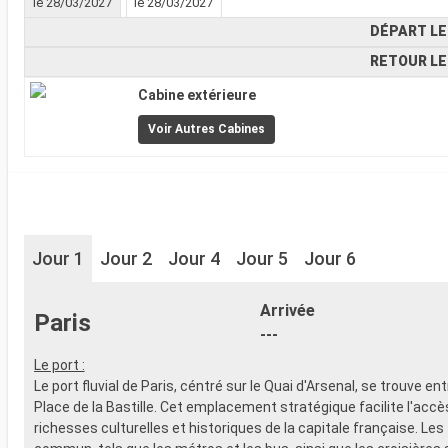
le 28/03/2027
le 28/03/2027
DÉPART LE
RETOUR LE
Cabine extérieure
Voir Autres Cabines
Jour 1
Jour 2
Jour 4
Jour 5
Jour 6
Arrivée
Paris
---
Le port :
Le port fluvial de Paris, céntré sur le Quai d'Arsenal, se trouve ent
Place de la Bastille. Cet emplacement stratégique facilite l'accè
richesses culturelles et historiques de la capitale française. Les