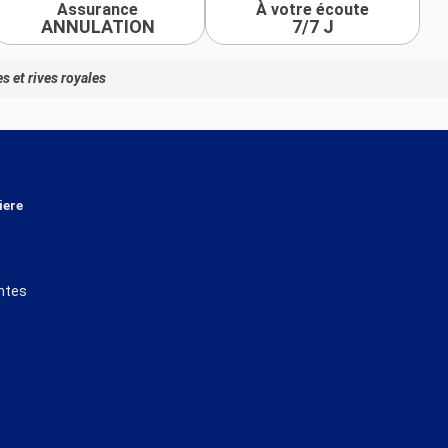
Assurance
À votre écoute
ANNULATION
7/7 J
s et rives royales
iere
ntes