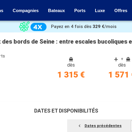
ns
Compagnies
Bateaux
Ports
Luxe
Offres
Payez en 4 fois dès
329 €
/mois
x des bords de Seine : entre escales bucoliques e
rts
+
dès
dès
1 315 €
1 571 
DATES ET DISPONIBILITÉS
Dates précédentes