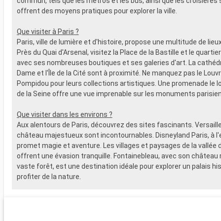
commun, tels que les métros et les bus, ainsi que les croisières s
offrent des moyens pratiques pour explorer la ville.
Que visiter à Paris ?
Paris, ville de lumière et d'histoire, propose une multitude de lieux
Près du Quai d'Arsenal, visitez la Place de la Bastille et le quartie
avec ses nombreuses boutiques et ses galeries d'art. La cathédr
Dame et l'Île de la Cité sont à proximité. Ne manquez pas le Louvr
Pompidou pour leurs collections artistiques. Une promenade le 
de la Seine offre une vue imprenable sur les monuments parisien
Que visiter dans les environs ?
Aux alentours de Paris, découvrez des sites fascinants. Versaill
château majestueux sont incontournables. Disneyland Paris, à l'est
promet magie et aventure. Les villages et paysages de la vallée d
offrent une évasion tranquille. Fontainebleau, avec son château r
vaste forêt, est une destination idéale pour explorer un palais hi
profiter de la nature.