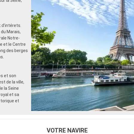
ur la Seine,
 d'intérets.
r du Marais,
ale Notre-
e et le Centre
long des berges
s.
es et son
 de la ville,
e la Seine
oyal et sa
storique et
VOTRE NAVIRE