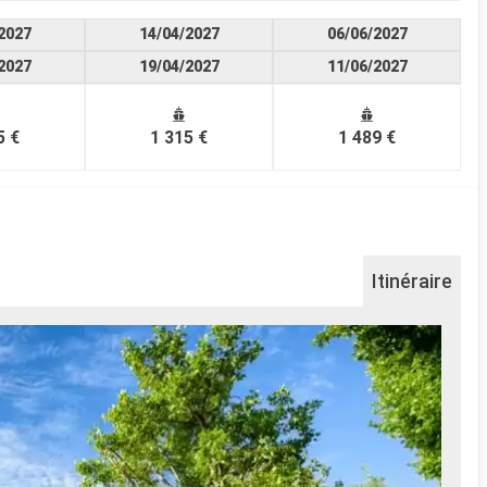
2027
14/04/2027
06/06/2027
2027
19/04/2027
11/06/2027
5 €
1 315 €
1 489 €
Itinéraire
Pa
Le po
Le po
Place
riche