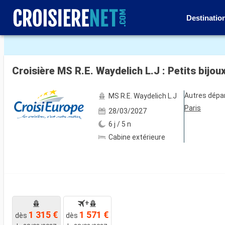
Destinatio
Voir les 42 autres photos
Croisière MS R.E. Waydelich L.J : Petits bijou
Autres dépa
MS R.E. Waydelich L.J
Paris
28/03/2027
6 j / 5 n
Cabine extérieure
+
1 315 €
1 571 €
dès
dès