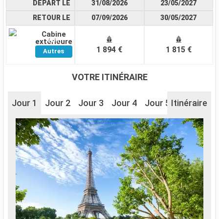
DÉPART LE
31/08/2026
23/05/2027
RETOUR LE
07/09/2026
30/05/2027
Cabine
Voir
extérieure
1 894 €
1 815 €
Autres
Cabines
VOTRE ITINÉRAIRE
Jour 1
Jour 2
Jour 3
Jour 4
Jour 5
Itinéraire
Jour 6
J