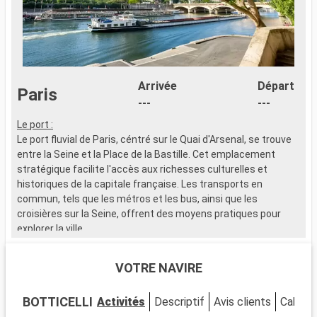
Arrivée
Départ
Paris
---
---
Le port :
L
Le port fluvial de Paris, céntré sur le Quai d'Arsenal, se trouve
L
entre la Seine et la Place de la Bastille. Cet emplacement
e
stratégique facilite l'accès aux richesses culturelles et
s
historiques de la capitale française. Les transports en
h
commun, tels que les métros et les bus, ainsi que les
c
croisières sur la Seine, offrent des moyens pratiques pour
c
explorer la ville.
e
Que visiter à Paris ?
Q
VOTRE NAVIRE
Paris, ville de lumière et d'histoire, propose une multitude de
P
lieux d'intérets. Près du Quai d'Arsenal, visitez la Place de la
l
BOTTICELLI
Activités
Descriptif
Avis clients
Cabine
Bastille et le quartier du Marais, avec ses nombreuses
B