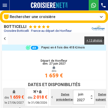
Rechercher une croisière
BOTTICELLI
Croisière Botticelli : France au départ de Honfleur
+ 13 photos
Nos destinations
Payez en 4 fois dès
415 €
/mois
Mois de départ
Départ de Honfleur
dim. 27 juin 2027
Ports
Compagnies
dès
1 659 €
Rechercher
DATES ET DISPONIBILITÉS
+
juin
Dates
Dates
1 659 €
2 018 €
dès
dès
précédentes
suivante
2027
le 27/06/2027
le 31/08/2026