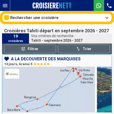
Rechercher une croisière
Croisières Tahiti départ en septembre 2026 - 2027
19
Vos critères de recherche :
Tahiti - septembre 2026 - 2027
croisières
Nos destinations
Filtrer
Trier
Mois de départ
A LA DÉCOUVERTE DES MARQUISES
12 jours, Aranui 5
Ports
Compagnies
Rechercher