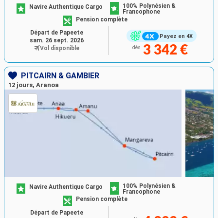
100% Polynésien &
Navire Authentique Cargo
Francophone
Pension complète
Départ de Papeete
Payez en 4X
sam. 26 sept. 2026
3 342 €
Vol disponible
dès
PITCAIRN & GAMBIER
12 jours, Aranoa
100% Polynésien &
Navire Authentique Cargo
Francophone
Pension complète
Départ de Papeete