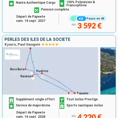
100% Polynésien &
Navire Authentique Cargo
Francophone
Pension complète
Départ de Papeete
Payez en 4X
sam. 18 sept. 2027
3 592 €
dès
PERLES DES ÎLES DE LA SOCIÉTÉ
8 jours, Paul Gauguin
Supplément single offert
Tout inclus Prestige
Service de majordome
Sports nautiques inclus
Départ de Papeete
4 220 €
dès
sam. 16 sept. 2028