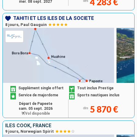
4 283 €
dès
mer. 08 sept. 2027
TAHITI ET LES ÎLES DE LA SOCIÉTÉ
8 jours, Paul Gauguin
Supplément single offert
Tout inclus Prestige
Service de majordome
Sports nautiques inclus
Départ de Papeete
5 870 €
sam. 05 sept. 2026
dès
Vol disponible
ÎLES COOK, FRANCE
9 jours, Norwegian Spirit