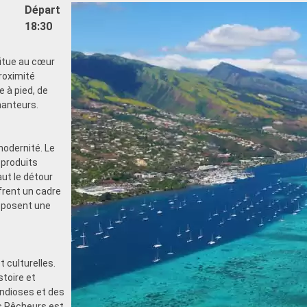
Départ
18:30
situe au cœur
proximité
 à pied, de
hanteurs.
modernité. Le
 produits
aut le détour
frent un cadre
roposent une
 culturelles.
stoire et
andioses et des
es Pêcheurs est