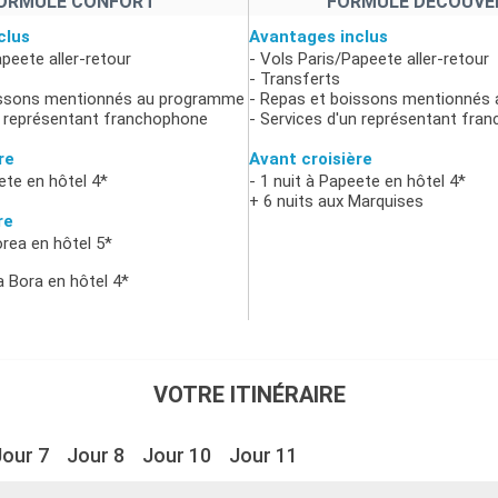
ORMULE CONFORT
FORMULE DÉCOUVE
clus
Avantages inclus
apeete aller-retour
- Vols Paris/Papeete aller-retour
- Transferts
issons mentionnés au programme
- Repas et boissons mentionnés
n représentant franchophone
- Services d'un représentant fra
re
Avant croisière
ete en hôtel 4*
- 1 nuit à Papeete en hôtel 4*
+ 6 nuits aux Marquises
re
orea en hôtel 5*
a Bora en hôtel 4*
VOTRE ITINÉRAIRE
Jour 7
Jour 8
Jour 10
Jour 11