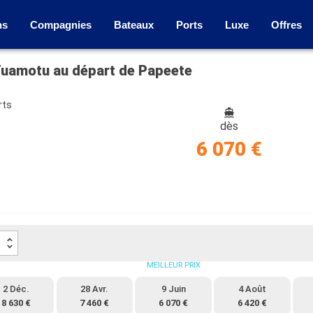
ns
Compagnies
Bateaux
Ports
Luxe
Offres
t Tuamotu au départ de Papeete
rts
dès
6 070 €
MEILLEUR PRIX
2 Déc.
28 Avr.
9 Juin
4 Août
8 630 €
7 460 €
6 070 €
6 420 €