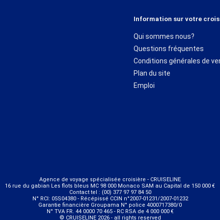
Information sur votre crois
Qui sommes nous?
Questions fréquentes
Conditions générales de ve
Plan du site
Emploi
Agence de voyage spécialisée croisière - CRUISELINE
16 rue du gabian Les flots bleus MC 98 000 Monaco SAM au Capital de 150 000 €
Contact tel : (00) 377 97 97 84 50
N° RCI: 05S04380 - Récépissé CCIN n°2007-01231/2007-01232
Garantie financière Groupama N° police 4000717380/0
N° TVA FR. 44 0000 70 465 - RC RSA de 4 000 000 €
© CRUISELINE 2026 - all rights reserved