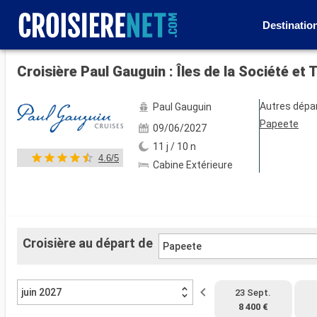
Destinatio
Voir les 35 autres photos
Croisière Paul Gauguin : Îles de la Société e
Autres dépa
Paul Gauguin
Papeete
09/06/2027
11 j / 10 n
4.6/5
Cabine Extérieure
Croisière au départ de
Papeete
juin 2027
23 Sept.
8 400 €