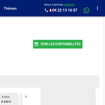
Nous sommes
ouverts
Thèmes
04 22 13 16 07
VOIR LES DISPONIBILITÉS
6 Oct.
17 Nov.
6 420 €
6 070 €