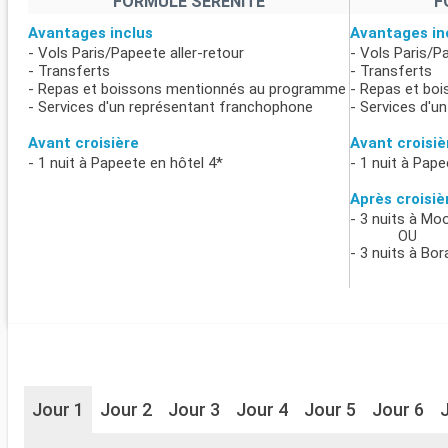
FORMULE SÉRÉNITÉ
F
Avantages inclus
Avantages in
- Vols Paris/Papeete aller-retour
- Vols Paris/P
- Transferts
- Transferts
- Repas et boissons mentionnés au programme
- Repas et bo
- Services d'un représentant franchophone
- Services d'u
Avant croisière
Avant croisiè
- 1 nuit à Papeete en hôtel 4*
- 1 nuit à Pape
Après croisiè
- 3 nuits à Mo
OU
- 3 nuits à Bor
Jour 1
Jour 2
Jour 3
Jour 4
Jour 5
Jour 6