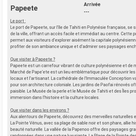
Arrivée
Papeete
---
Le port :
Le port de Papeete, sur l'île de Tahiti en Polynésie française, se 
de la ville, offrant un accès facile et immédiat au centre. Cette 
permet aux visiteurs d'explorer aisément la capitale polynésienne
profiter de son ambiance unique et d'admirer ses paysages enc
Que visiter à Papeete ?
Papeete est un carrefour vibrant de culture polynésienne et de 
Marché de Pape'ete est un lieu emblématique pour découvrir les
locaux et l'artisanat. La cathédrale de l'Immaculée Conception v
pour son architecture coloniale. Les jardins de Paofai rénovés of
paisible. Le Musée de la perle et le Musée de Tahiti et des Îles p
immersion dans l'histoire et la culture locales.
Que visiter dans les environs ?
Aux alentours de Papeete, découvrez des merveilles naturelles et
La Pointe Vénus, avec sa plage de sable noir et son phare, allie hi
beauté naturelle. La vallée de la Papenoo offre des paysages gr
randonnées dans une nature luxuriante. La Plage de la Pointe d