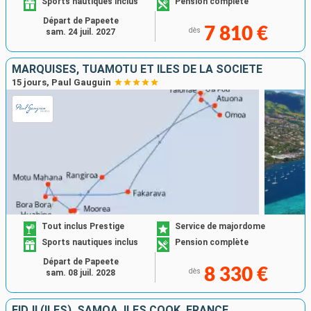
Sports nautiques inclus
Pension complète
Départ de Papeete
7 810 €
dès
sam. 24 juil. 2027
MARQUISES, TUAMOTU ET ÎLES DE LA SOCIÉTÉ
15 jours, Paul Gauguin
Tout inclus Prestige
Service de majordome
Sports nautiques inclus
Pension complète
Départ de Papeete
8 330 €
dès
sam. 08 juil. 2028
FIDJI (ÎLES), SAMOA, ÎLES COOK, FRANCE