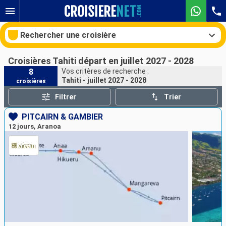
Rechercher une croisière
Croisières Tahiti départ en juillet 2027 - 2028
8
Vos critères de recherche :
Tahiti - juillet 2027 - 2028
croisières
Nos destinations
Filtrer
Trier
Mois de départ
PITCAIRN & GAMBIER
12 jours, Aranoa
Ports
Compagnies
Rechercher