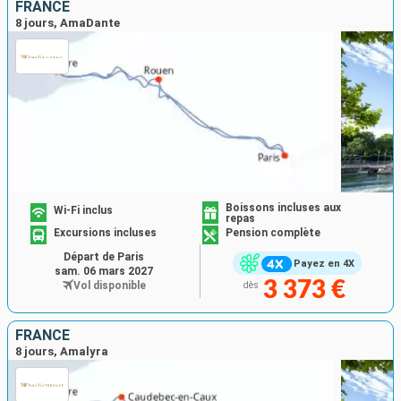
FRANCE
8 jours, AmaDante
Boissons incluses aux
Wi-Fi inclus
repas
Excursions incluses
Pension complète
Départ de Paris
Payez en 4X
sam. 06 mars 2027
3 373 €
Vol disponible
dès
FRANCE
8 jours, Amalyra