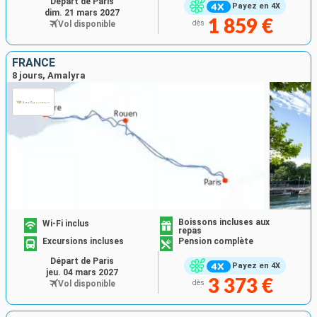
Départ de Paris
Payez en 4X
dim. 21 mars 2027
1 859 €
Vol disponible
dès
FRANCE
8 jours, Amalyra
Boissons incluses aux
Wi-Fi inclus
repas
Excursions incluses
Pension complète
Départ de Paris
Payez en 4X
jeu. 04 mars 2027
3 373 €
Vol disponible
dès