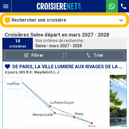
Rechercher une croisière
Croisières Seine départ en mars 2027 - 2028
14
Vos critères de recherche :
Seine - mars 2027 - 2028
croisières
Nos destinations
Filtrer
Trier
Mois de départ
DE PARIS, LA VILLE LUMIÈRE AUX RIVAGES DE LA NORMANDIE, UNE CROISIÈRE FESTIVE ET GOURMANDE SUR LA SEINE À BORD D'UN BATEAU À ROUE À AUBES
6 jours, MS R.E. Waydelich L.J
Ports
Compagnies
Rechercher