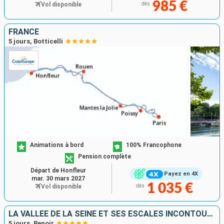
985 €
Vol disponible
dès
FRANCE
5 jours, Botticelli
Animations à bord
100% Francophone
Pension complète
Départ de Honfleur
Payez en 4X
mar. 30 mars 2027
1 035 €
Vol disponible
dès
LA VALLÉE DE LA SEINE ET SES ESCALES INCONTOURNABLES
5 jours, Renoir