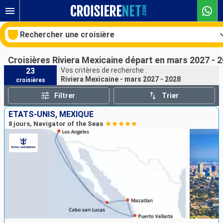
Rechercher une croisière
Croisières Riviera Mexicaine départ en mars 2027 - 
23
Vos critères de recherche :
Riviera Mexicaine - mars 2027 - 2028
croisières
Nos destinations
Filtrer
Trier
Mois de départ
ÉTATS-UNIS, MEXIQUE
8 jours, Navigator of the Seas
Ports
Compagnies
Rechercher