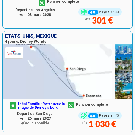
Pension complète
Départ de Los Angeles
Payez en 4X
ven. 03 mars 2028
301 €
dès
ÉTATS-UNIS, MEXIQUE
4 jours, Disney Wonder
Idéal Famille : Retrouvez la
Pension complète
magie de Disney à bord
Départ de San Diego
Payez en 4X
ven. 26 mars 2027
1 030 €
Vol disponible
dès