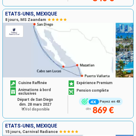
ÉTATS-UNIS, MEXIQUE
8 jours, MS Zaandam
Cuisine Raffinée
Expérience Premium
Animations à bord
Pension complète
exclusives
Départ de San Diego
Payez en 4X
dim. 28 mars 2027
869 €
Vol disponible
dès
ÉTATS-UNIS, MEXIQUE
15 jours, Carnival Radiance