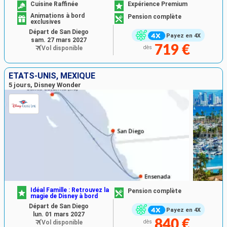
Cuisine Raffinée
Expérience Premium
Animations à bord
Pension complète
exclusives
Départ de San Diego
Payez en 4X
sam. 27 mars 2027
719 €
Vol disponible
dès
ÉTATS-UNIS, MEXIQUE
5 jours, Disney Wonder
Idéal Famille : Retrouvez la
Pension complète
magie de Disney à bord
Départ de San Diego
Payez en 4X
lun. 01 mars 2027
840 €
Vol disponible
dès