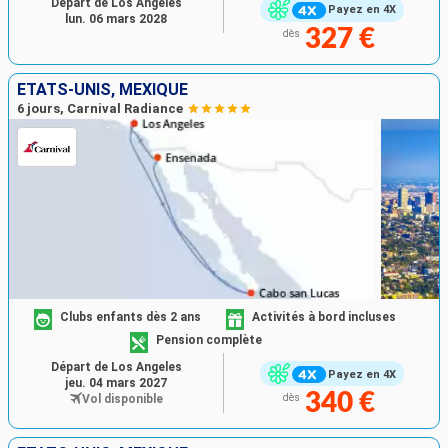
Départ de Los Angeles
Payez en 4X
lun. 06 mars 2028
327 €
dès
ÉTATS-UNIS, MEXIQUE
6 jours, Carnival Radiance
Clubs enfants dès 2 ans
Activités à bord incluses
Pension complète
Départ de Los Angeles
Payez en 4X
jeu. 04 mars 2027
340 €
Vol disponible
dès