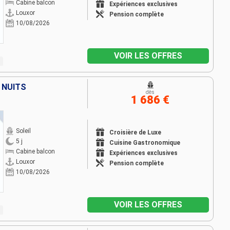
Cabine balcon
Expériences exclusives
Louxor
Pension complète
10/08/2026
VOIR LES OFFRES
4 NUITS
dès
1 686 €
Soleil
Croisière de Luxe
5 j
Cuisine Gastronomique
Cabine balcon
Expériences exclusives
Louxor
Pension complète
10/08/2026
VOIR LES OFFRES