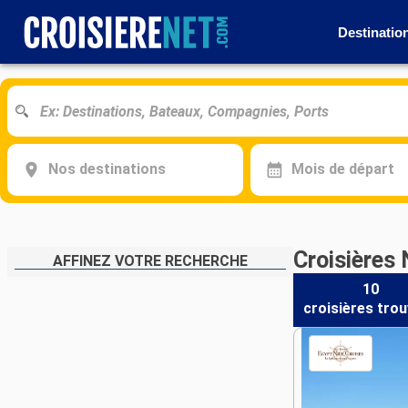
Destinatio
Nos destinations
Mois de départ
Croisières 
AFFINEZ VOTRE RECHERCHE
10
croisières
trou