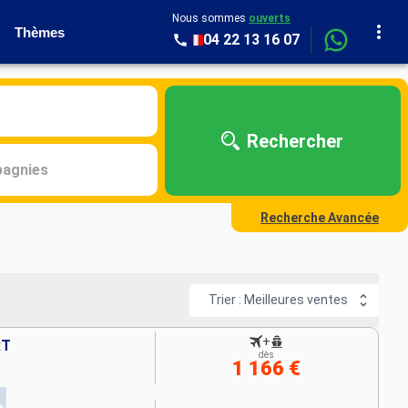
Nous sommes
ouverts
Thèmes
04 22 13 16 07
Rechercher
agnies
Recherche Avancée
Trier : Meilleures ventes
+
RT
dès
1 166 €