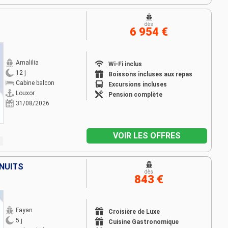
dès
6 954 €
Amalilia
Wi-Fi inclus
12 j
Boissons incluses aux repas
Cabine balcon
Excursions incluses
Louxor
Pension complète
31/08/2026
VOIR LES OFFRES
 NUITS
dès
843 €
Fayan
Croisière de Luxe
5 j
Cuisine Gastronomique