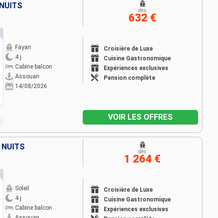
 NUITS
dès
632 €
Fayan
Croisière de Luxe
4 j
Cuisine Gastronomique
Cabine balcon
Expériences exclusives
Assouan
Pension complète
14/08/2026
VOIR LES OFFRES
3 NUITS
dès
1 264 €
Soleil
Croisière de Luxe
4 j
Cuisine Gastronomique
Cabine balcon
Expériences exclusives
Assouan