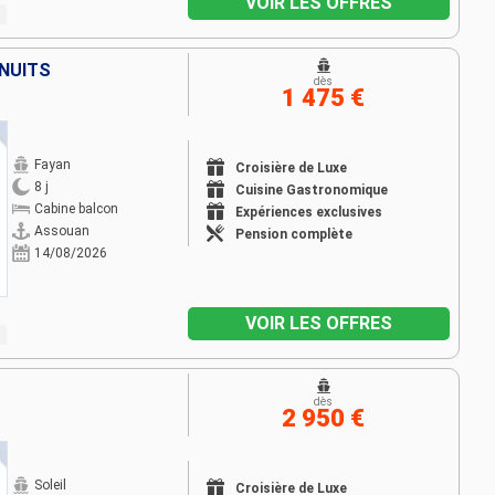
VOIR LES OFFRES
 NUITS
dès
1 475 €
Fayan
Croisière de Luxe
8 j
Cuisine Gastronomique
Cabine balcon
Expériences exclusives
Assouan
Pension complète
14/08/2026
VOIR LES OFFRES
dès
2 950 €
Soleil
Croisière de Luxe