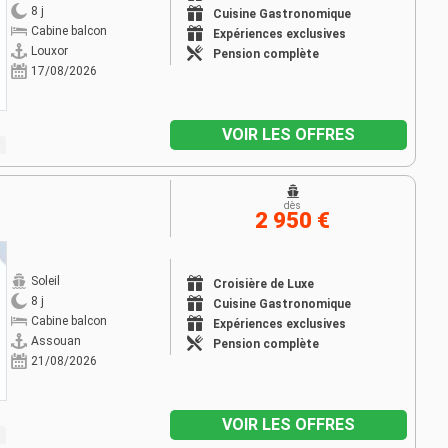
8 j
Cuisine Gastronomique
Cabine balcon
Expériences exclusives
Louxor
Pension complète
17/08/2026
VOIR LES OFFRES
dès
2 950 €
Soleil
Croisière de Luxe
8 j
Cuisine Gastronomique
Cabine balcon
Expériences exclusives
Assouan
Pension complète
21/08/2026
VOIR LES OFFRES