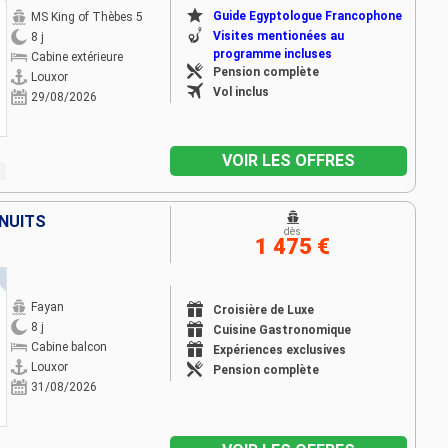
Guide Egyptologue Francophone
MS King of Thèbes 5
Visites mentionées au
8 j
programme incluses
Cabine extérieure
Pension complète
Louxor
Vol inclus
29/08/2026
VOIR LES OFFRES
 NUITS
dès
1 475 €
Fayan
Croisière de Luxe
8 j
Cuisine Gastronomique
Cabine balcon
Expériences exclusives
Louxor
Pension complète
31/08/2026