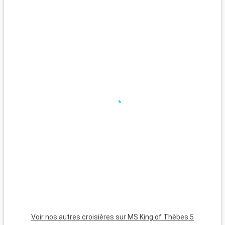
de Thèbes, dont le Luxor Museum et le Mummification
d
Museum.
Voir nos autres croisières sur MS King of Thèbes 5