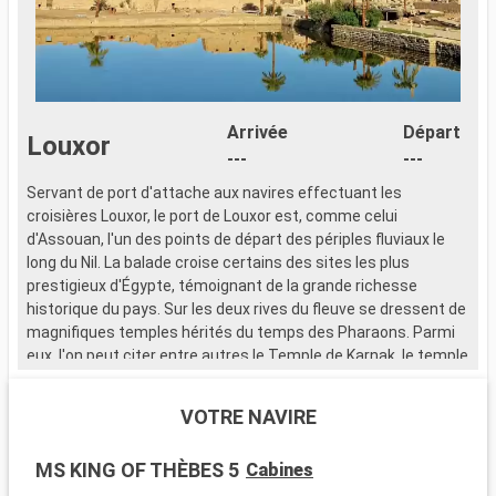
Arrivée
Départ
Louxor
---
---
Servant de port d'attache aux navires effectuant les
S
croisières Louxor, le port de Louxor est, comme celui
c
d'Assouan, l'un des points de départ des périples fluviaux le
d
long du Nil. La balade croise certains des sites les plus
l
prestigieux d'Égypte, témoignant de la grande richesse
p
historique du pays. Sur les deux rives du fleuve se dressent de
h
magnifiques temples hérités du temps des Pharaons. Parmi
m
eux, l'on peut citer entre autres le Temple de Karnak, le temple
e
de Louxor, le Ramesseum Temple et celui de Séti Ier. Bien sûr,
d
il existe d'autres endroits à ne surtout pas manquer pendant
i
VOTRE NAVIRE
la croisiere Louxor comme les fameuses vallées des Rois et
l
des Reines, les Colosses de Memnon ainsi que la Maison
d
MS KING OF THÈBES 5
Cabines
d'Howard Center. Les amateurs de musée de leur côté seront
d
comblés par la visite des célèbres musées de l'ancienne cité
c