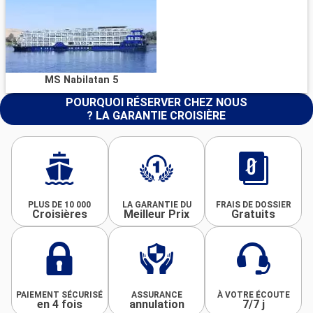
MS Nabilatan 5
POURQUOI RÉSERVER CHEZ NOUS
? LA GARANTIE CROISIÈRE
PLUS DE 10 000
LA GARANTIE DU
FRAIS DE DOSSIER
Croisières
Meilleur Prix
Gratuits
PAIEMENT SÉCURISÉ
ASSURANCE
À VOTRE ÉCOUTE
en 4 fois
annulation
7/7 j