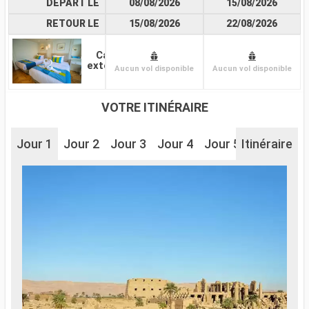
DÉPART LE
08/08/2026
15/08/2026
RETOUR LE
15/08/2026
22/08/2026
Cabine
extérieure
Aucun vol disponible
Aucun vol disponible
VOTRE ITINÉRAIRE
Jour 1
Jour 2
Jour 3
Jour 4
Jour 5
Itinéraire
Jour 6
J