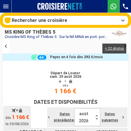
Rechercher une croisière
MS KING OF THÈBES 5
Croisière MS King of Thèbes 5 : Sur le Nil MINA en port- port au départ de Louxor
+ 22 photos
Nos destinations
Payez en 4 fois dès
292 €
/mois
Mois de départ
Départ de Louxor
sam. 29 août 2026
Ports
Compagnies
+
dès
1 166 €
Rechercher
DATES ET DISPONIBILITÉS
+
août
Dates
Dates
1 166 €
dès
précédentes
suivantes
2026
le 29/08/2026