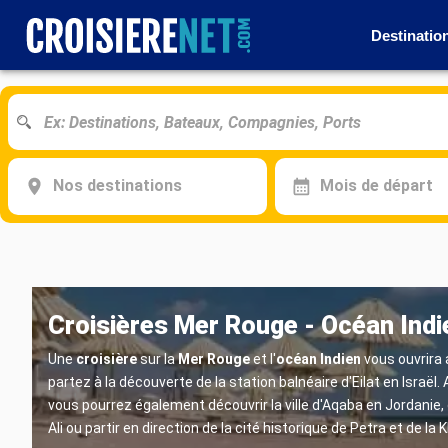
Destinatio
Nos destinations
Mois de départ
Croisières Mer Rouge - Océan Indi
Une
croisière
sur la
Mer Rouge
et l'
océan Indien
vous ouvrira 
partez à la découverte de la station balnéaire d'Eilat en Israël
vous pourrez également découvrir la ville d'Aqaba en Jordanie, 
Ali ou partir en direction de la cité historique de Petra et de l