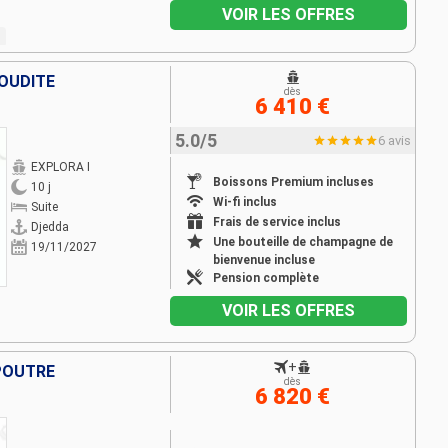
VOIR LES OFFRES
AOUDITE
dès
6 410 €
5.0/5
6 avis
EXPLORA I
Boissons Premium incluses
10 j
Wi-fi inclus
Suite
Frais de service inclus
Djedda
Une bouteille de champagne de
19/11/2027
bienvenue incluse
Pension complète
VOIR LES OFFRES
+
POUTRE
dès
6 820 €