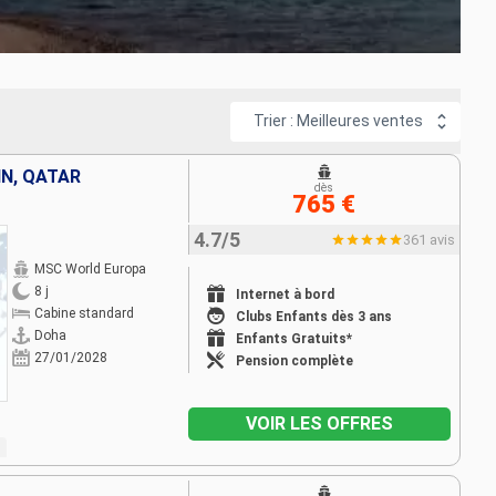
Une
croisière
dans cette vaste région du Monde pourra vous
fice bouddhiste, celui de Wat Pho. La Malaisie et Kuala Lumpur,
opole asiatique, aux nombreux gratte-ciel. Une atmosphère tout
turiste et la réserve naturelle de Bukit Timah, lieux privilégié
Trier : Meilleures ventes
IN, QATAR
ille
,
Savone
,
Dubaï
,
Singapour
ou bien encore depuis Saint-
dès
765 €
ntica, le Seven Seas Voyager ou bien encore sur le Queen
4.7/5
361 avis
MSC World Europa
s accompagner dans la découverte de cette destination.
8 j
Internet à bord
Cabine standard
Clubs Enfants dès 3 ans
Doha
Enfants Gratuits*
27/01/2028
Pension complète
VOIR LES OFFRES