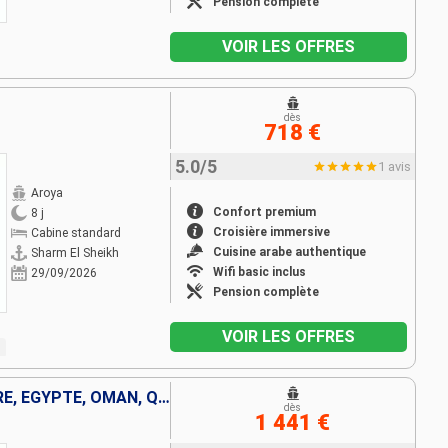
Pension complète
VOIR LES OFFRES
dès
718 €
5.0/5
1 avis
Aroya
Confort premium
8 j
Croisière immersive
Cabine standard
Cuisine arabe authentique
Sharm El Sheikh
Wifi basic inclus
29/09/2026
Pension complète
VOIR LES OFFRES
ITALIE, GRÈCE, TURQUIE, CHYPRE, EGYPTE, OMAN, QATAR
dès
1 441 €