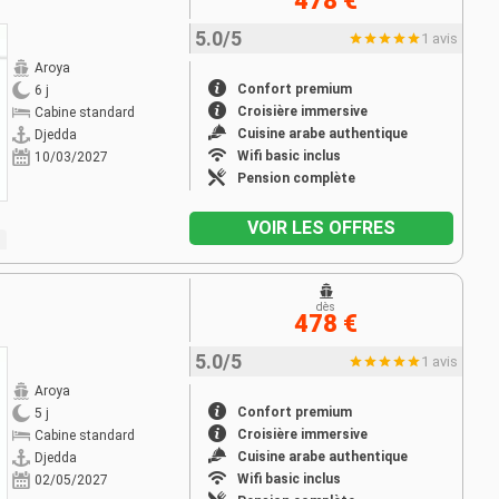
478 €
5.0/5
1 avis
Aroya
Confort premium
6 j
Croisière immersive
Cabine standard
Cuisine arabe authentique
Djedda
Wifi basic inclus
10/03/2027
Pension complète
VOIR LES OFFRES
dès
478 €
5.0/5
1 avis
Aroya
Confort premium
5 j
Croisière immersive
Cabine standard
Cuisine arabe authentique
Djedda
Wifi basic inclus
02/05/2027