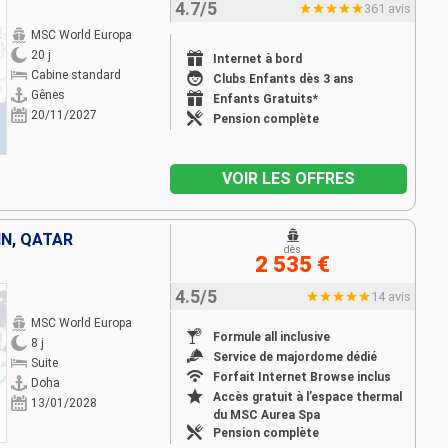
4.7/5
361 avis
MSC World Europa
20 j
Internet à bord
Cabine standard
Clubs Enfants dès 3 ans
Gênes
Enfants Gratuits*
20/11/2027
Pension complète
VOIR LES OFFRES
IN, QATAR
dès
2 535 €
4.5/5
14 avis
MSC World Europa
Formule all inclusive
8 j
Service de majordome dédié
Suite
Forfait Internet Browse inclus
Doha
Accès gratuit à l’espace thermal
13/01/2028
du MSC Aurea Spa
Pension complète