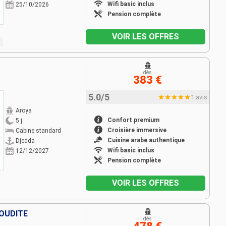
Wifi basic inclus
25/10/2026
Pension complète
VOIR LES OFFRES
dès
383 €
5.0/5
1 avis
Aroya
Confort premium
5 j
Croisière immersive
Cabine standard
Cuisine arabe authentique
Djedda
Wifi basic inclus
12/12/2027
Pension complète
VOIR LES OFFRES
AOUDITE
dès