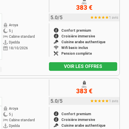
dès
383 €
5.0/5
1 avis
Aroya
Confort premium
5 j
Croisière immersive
Cabine standard
Cuisine arabe authentique
Djedda
Wifi basic inclus
18/10/2026
Pension complète
VOIR LES OFFRES
dès
383 €
5.0/5
1 avis
Aroya
Confort premium
5 j
Croisière immersive
Cabine standard
Cuisine arabe authentique
Djedda