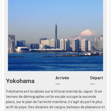
Arrivée
Départ
Yokohama
---
---
Yokohama est localisée sur le littoral oriental du Japon. Si en
Y
termes de démographie cette escale occupe la seconde
t
place, sur le plan de l'activité maritime, il s'agit du port le plus
p
actif du pays. Des dizaines de cargos, bateaux de plaisance et
a