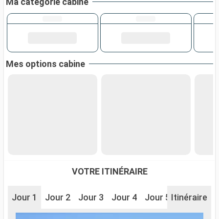
Ma catégorie cabine
Mes options cabine
VOTRE ITINÉRAIRE
Jour 1
Jour 2
Jour 3
Jour 4
Jour 5
Itinéraire
Jour 6
J