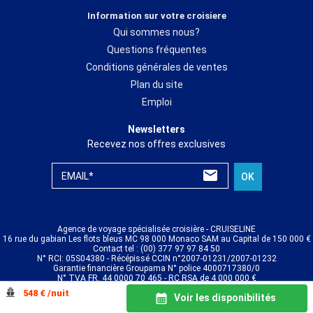
Information sur votre croisiere
Qui sommes nous?
Questions fréquentes
Conditions générales de ventes
Plan du site
Emploi
Newsletters
Recevez nos offres exclusives
EMAIL*
OK
Agence de voyage spécialisée croisière - CRUISELINE
16 rue du gabian Les flots bleus MC 98 000 Monaco SAM au Capital de 150 000 €
Contact tel : (00) 377 97 97 84 50
N° RCI: 05S04380 - Récépissé CCIN n°2007-01231/2007-01232
Garantie financière Groupama N° police 4000717380/0
N° TVA FR. 44 0000 70 465 - RC RSA de 4 000 000 €
© CRUISELINE 2026 - all rights reserved
548 € /nuit
Voir les disponibilités