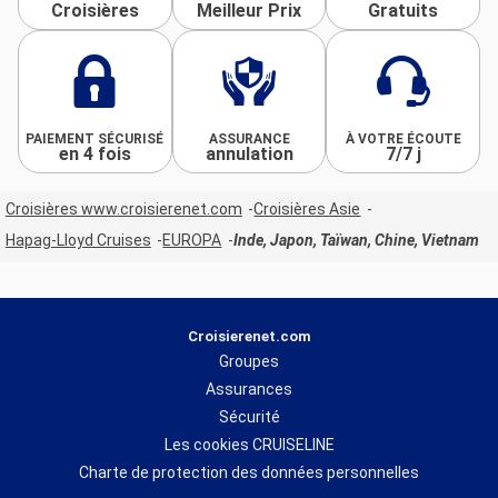
Croisières
Meilleur Prix
Gratuits
PAIEMENT SÉCURISÉ
ASSURANCE
À VOTRE ÉCOUTE
en 4 fois
annulation
7/7 j
Croisières www.croisierenet.com
Croisières Asie
Hapag-Lloyd Cruises
EUROPA
Inde, Japon, Taïwan, Chine, Vietnam
Croisierenet.com
Groupes
Assurances
Sécurité
Les cookies CRUISELINE
Charte de protection des données personnelles