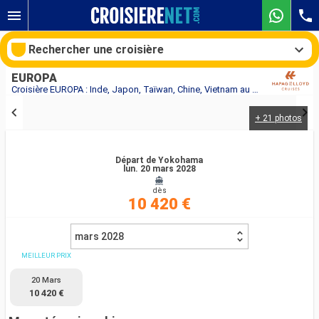
Rechercher une croisière
EUROPA
Croisière EUROPA : Inde, Japon, Taïwan, Chine, Vietnam au départ de Yokohama
+ 21 photos
Nos destinations
Mois de départ
Départ de Yokohama
lun. 20 mars 2028
dès
Ports
Compagnies
10 420 €
Rechercher
mars 2028
MEILLEUR PRIX
20 Mars
10 420 €