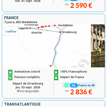
ven. 01 sept. 2028
2 590 €
dès
FRANCE
7 jours, MS Madeleine
Animations à bord
100% Francophone
Pension complète
Départ de France
Départ de Strasbourg
Payez en 4X
jeu. 03 sept. 2026
2 836 €
Vol disponible
dès
TRANSATLANTIQUE