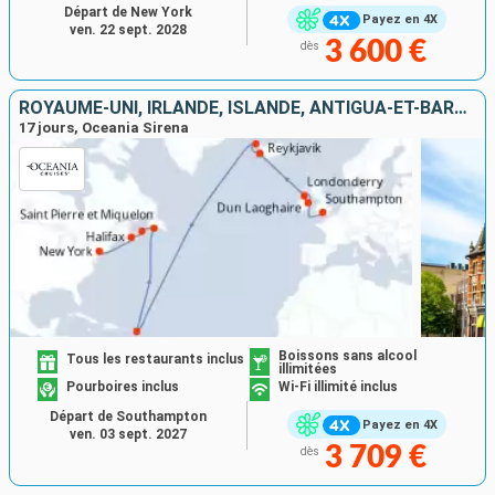
Départ de New York
Payez en 4X
ven. 22 sept. 2028
3 600 €
dès
ROYAUME-UNI, IRLANDE, ISLANDE, ANTIGUA-ET-BARBUDA, CANADA, ÉTATS-UNIS
17 jours, Oceania Sirena
Boissons sans alcool
Tous les restaurants inclus
illimitées
Pourboires inclus
Wi-Fi illimité inclus
Départ de Southampton
Payez en 4X
ven. 03 sept. 2027
3 709 €
dès