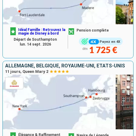
Idéal Famille : Retrouvez la
Pension complète
magie de Disney à bord
Départ de Southampton
Payez en 4X
lun. 14 sept. 2026
1 725 €
dès
ALLEMAGNE, BELGIQUE, ROYAUME-UNI, ÉTATS-UNIS
11 jours, Queen Mary 2
Élégance & Raffinement
Navire de Légende