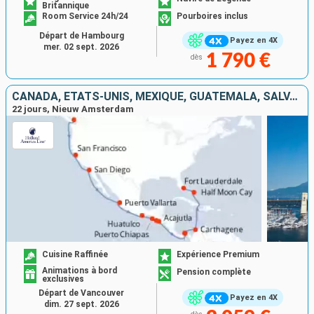
Britannique
Room Service 24h/24
Pourboires inclus
Départ de Hambourg
Payez en 4X
mer. 02 sept. 2026
1 790 €
dès
CANADA, ÉTATS-UNIS, MEXIQUE, GUATEMALA, SALVADOR, PANAMA, COLOMBIE, BAHAMAS
22 jours, Nieuw Amsterdam
Cuisine Raffinée
Expérience Premium
Animations à bord
Pension complète
exclusives
Départ de Vancouver
Payez en 4X
dim. 27 sept. 2026