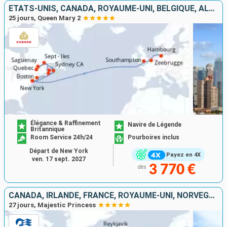
ÉTATS-UNIS, CANADA, ROYAUME-UNI, BELGIQUE, ALLEMAGNE
25 jours, Queen Mary 2
Élégance & Raffinement
Navire de Légende
Britannique
Room Service 24h/24
Pourboires inclus
Départ de New York
Payez en 4X
ven. 17 sept. 2027
3 770 €
dès
CANADA, IRLANDE, FRANCE, ROYAUME-UNI, NORVÈGE, ISLANDE, ÉTATS-UNIS
27 jours, Majestic Princess