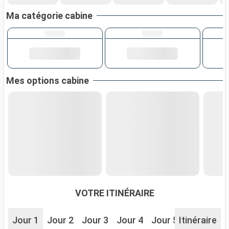
Ma catégorie cabine
Mes options cabine
VOTRE ITINÉRAIRE
Jour 1
Jour 2
Jour 3
Jour 4
Jour 5
Itinéraire
Jour 6
J