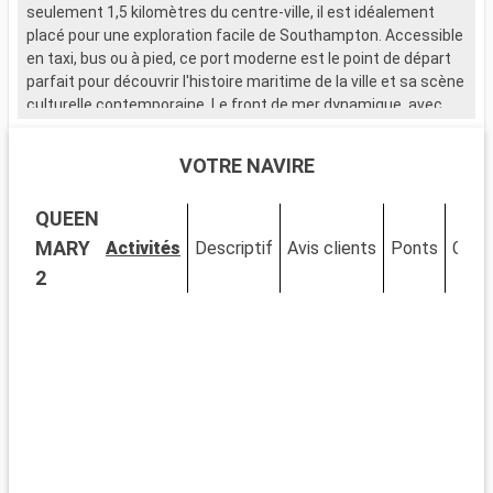
seulement 1,5 kilomètres du centre-ville, il est idéalement
placé pour une exploration facile de Southampton. Accessible
en taxi, bus ou à pied, ce port moderne est le point de départ
parfait pour découvrir l'histoire maritime de la ville et sa scène
culturelle contemporaine. Le front de mer dynamique, avec
ses nombreux restaurants et magasins, attire de nombreux
visiteurs.
VOTRE NAVIRE
Que visiter à Southampton ?
QUEEN
Southampton, ville portuaire chargée d'histoire, est riche en
sites d'intérêt. Le musée SeaCity narre l'histoire du Titanic,
MARY
Activités
Descriptif
Avis clients
Ponts
Cabi
étroitement liée à la ville. Les murs médiévaux et la Bargate,
2
une porte historique, témoignent du passé médiéval de
Southampton. La City Art Gallery expose des œuvres d'art
moderne et historique. Les espaces verts comme
Southampton Common offrent un cadre naturel pour se
détendre. Le quartier culturel, avec ses théâtres et galeries,
est un incontournable pour les amateurs d'art et de culture.
Que visiter dans les environs ?
Les environs de Southampton proposent de nombreuses