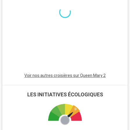
excursions. Le parc national de New Forest, proche de la ville,
est un havre pour les randonneurs et les amoureux de la
nature, avec ses landes et ses poneys sauvages. Winchester,
célèbre pour sa cathédrale, est une destination riche en
histoire. L'île de Wight, accessible en ferry, est parfaite pour
les amateurs de voile et offre de magnifiques plages. Les
passionnés d'histoire peuvent également visiter Stonehenge,
à moins d'une heure de route.
Voir nos autres croisières sur Queen Mary 2
LES INITIATIVES ÉCOLOGIQUES