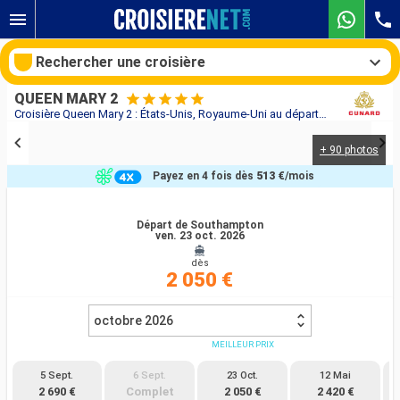
Rechercher une croisière
QUEEN MARY 2
Croisière Queen Mary 2 : États-Unis, Royaume-Uni au départ de Southampton
+ 90 photos
Nos destinations
Payez en 4 fois dès
513 €
/mois
Mois de départ
Départ de Southampton
ven. 23 oct. 2026
Ports
Compagnies
dès
2 050 €
Rechercher
octobre 2026
MEILLEUR PRIX
5 Sept.
6 Sept.
23 Oct.
12 Mai
2 690 €
Complet
2 050 €
2 420 €