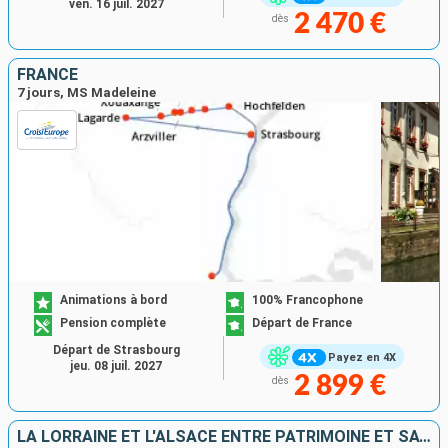
ven. 16 juil. 2027
2 470 €
dès
FRANCE
7 jours, MS Madeleine
Animations à bord
100% Francophone
Pension complète
Départ de France
Départ de Strasbourg
Payez en 4X
jeu. 08 juil. 2027
2 899 €
dès
LA LORRAINE ET L'ALSACE ENTRE PATRIMOINE ET SAVOIR-FAIRE, CROISIÈRE DE CHARME SUR LE CANAL DE LA MARNE AU RHIN (FORMULE PORT-PORT)