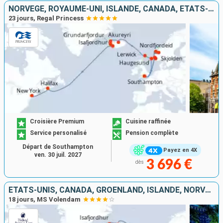
NORVÈGE, ROYAUME-UNI, ISLANDE, CANADA, ÉTATS-UNIS
23 jours, Regal Princess
Croisière Premium
Cuisine raffinée
Service personalisé
Pension complète
Départ de Southampton
Payez en 4X
ven. 30 juil. 2027
3 696 €
dès
ÉTATS-UNIS, CANADA, GRÖENLAND, ISLANDE, NORVÈGE, PAYS-BAS
18 jours, MS Volendam