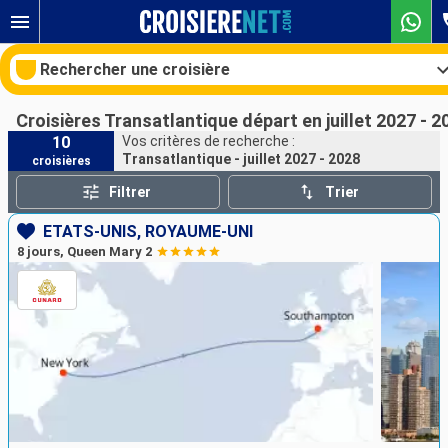
Rechercher une croisière
Croisières Transatlantique départ en juillet 2027 - 2
10
Vos critères de recherche :
Transatlantique - juillet 2027 - 2028
croisières
Nos destinations
Filtrer
Trier
Mois de départ
ÉTATS-UNIS, ROYAUME-UNI
8 jours, Queen Mary 2
Ports
Compagnies
Rechercher