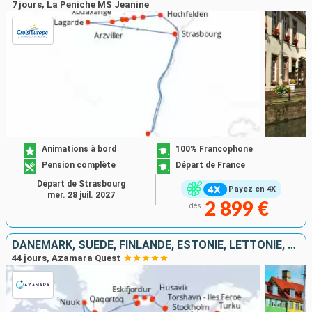
7 jours, La Peniche MS Jeanine
Animations à bord
100% Francophone
Pension complète
Départ de France
Départ de Strasbourg
Payez en 4X
mer. 28 juil. 2027
2 899 €
dès
DANEMARK, SUÈDE, FINLANDE, ESTONIE, LETTONIE, LITUANIE, POLOGNE, ALLEMAGNE, ROYAUME-UNI, IRLANDE, FÉROÉ (ÎLES), ISLANDE, GRÖENLAND, CANADA, ÉTATS-UNIS
44 jours, Azamara Quest