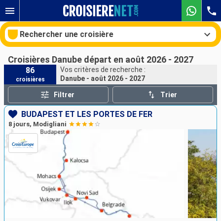
Rechercher une croisière
Croisières Danube départ en août 2026 - 2027
86
Vos critères de recherche :
Danube - août 2026 - 2027
croisières
Nos destinations
Filtrer
Trier
Mois de départ
BUDAPEST ET LES PORTES DE FER
8 jours, Modigliani
Ports
Compagnies
Rechercher