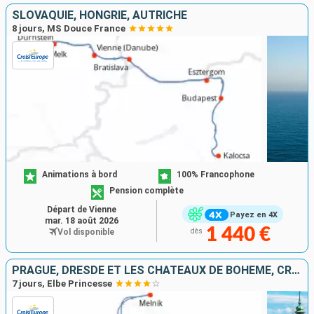
SLOVAQUIE, HONGRIE, AUTRICHE
8 jours, MS Douce France
Animations à bord
100% Francophone
Pension complète
Départ de Vienne
Payez en 4X
mar. 18 août 2026
1 440 €
Vol disponible
dès
PRAGUE, DRESDE ET LES CHÂTEAUX DE BOHÊME, CROISIÈRE INÉDITE SUR L'ELBE ET LA MOLDAU SAUVAGE
7 jours, Elbe Princesse