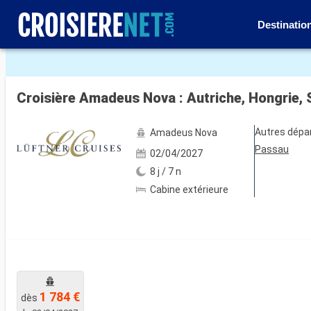
Destinatio
Voir les 5 autres photos
Croisière Amadeus Nova : Autriche, Hongrie,
Autres dépa
Amadeus Nova
Passau
02/04/2027
8 j / 7 n
Cabine extérieure
1 784 €
dès