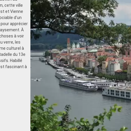
, cette ville
est et Vienne
ociable d'un
t pour apprécier
épaysement. À
 choses à voir
 verre, les
me culturel à
tadelle du 13e
ifs. Habillé
st fascinant à