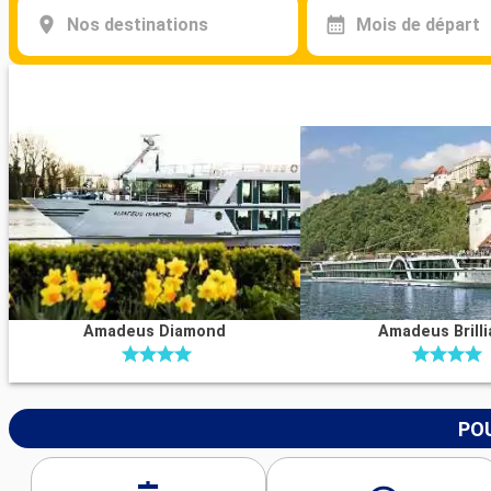
Nos destinations
Mois de départ
Amadeus Diamond
Amadeus Brilli
POU