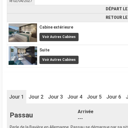
le 02/04/2027
DÉPART LE
RETOUR LE
Cabine extérieure
Voir Autres Cabines
Suite
Voir Autres Cabines
Jour 1
Jour 2
Jour 3
Jour 4
Jour 5
Jour 6
Arrivée
Passau
---
Perle de la Bavière en Allemagne, Passau se démarque par sa sit