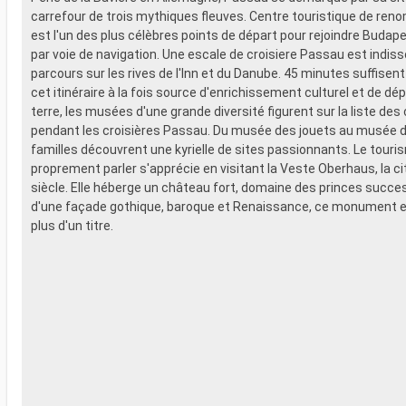
carrefour de trois mythiques fleuves. Centre touristique de renom
est l'un des plus célèbres points de départ pour rejoindre Budap
par voie de navigation. Une escale de croisiere Passau est indiss
parcours sur les rives de l'Inn et du Danube. 45 minutes suffisen
cet itinéraire à la fois source d'enrichissement culturel et de d
terre, les musées d'une grande diversité figurent sur la liste des
pendant les croisières Passau. Du musée des jouets au musée du
familles découvrent une kyrielle de sites passionnants. Le touris
proprement parler s'apprécie en visitant la Veste Oberhaus, la ci
siècle. Elle héberge un château fort, domaine des princes success
d'une façade gothique, baroque et Renaissance, ce monument e
plus d'un titre.