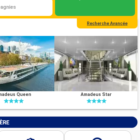
agnies
Recherche Avancée
madeus Queen
Amadeus Star
IÈRE