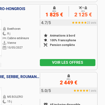
+
TRO-HONGROIS
dès
dès
1 825 €
2 125 €
4.7/5
23 avis
Beethoven
8 j
Animations à bord
Cabine extérieure
100% Francophone
Vienne
Pension complète
10/05/2027
VOIR LES OFFRES
ALLEMAGNE, AUTRICHE, HONGRIE, SERBIE, ROUMANIE, SLOVAQUIE, FRANCE
dès
2 449 €
5.0/5
1 avis
MS BOLERO
15 j
All inclusive disponible