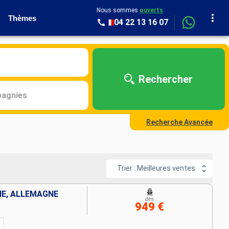
Nous sommes
ouverts
Thèmes
04 22 13 16 07
Rechercher
agnies
Recherche Avancée
Trier : Meilleures ventes
IE, ALLEMAGNE
dès
949 €