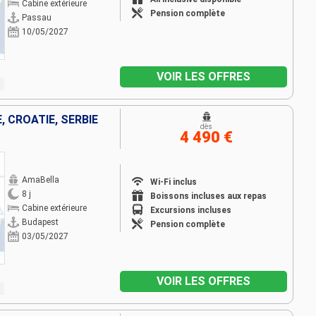
Cabine extérieure
Pension complète
Passau
10/05/2027
VOIR LES OFFRES
, CROATIE, SERBIE
dès
4 490 €
AmaBella
Wi-Fi inclus
8 j
Boissons incluses aux repas
Cabine extérieure
Excursions incluses
Budapest
Pension complète
03/05/2027
VOIR LES OFFRES