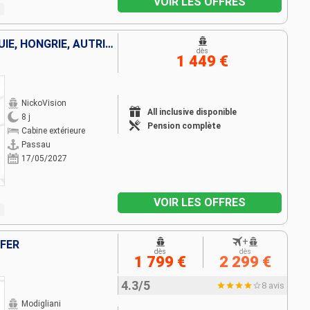
VOIR LES OFFRES
ALLEMAGNE, FRANCE, SLOVAQUIE, HONGRIE, AUTRICHE
dès
1 449 €
NickoVision
All inclusive disponible
8 j
Pension complète
Cabine extérieure
Passau
17/05/2027
VOIR LES OFFRES
+
 FER
dès
dès
1 799 €
2 299 €
4.3/5
8 avis
Modigliani