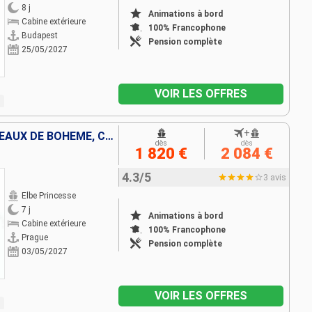
8 j
Animations à bord
Cabine extérieure
100% Francophone
Budapest
Pension complète
25/05/2027
VOIR LES OFFRES
+
PRAGUE, DRESDE ET LES CHÂTEAUX DE BOHÊME, CROISIÈRE INÉDITE SUR L'ELBE ET LA MOLDAU SAUVAGE
dès
dès
1 820 €
2 084 €
4.3/5
3 avis
Elbe Princesse
7 j
Animations à bord
Cabine extérieure
100% Francophone
Prague
Pension complète
03/05/2027
VOIR LES OFFRES