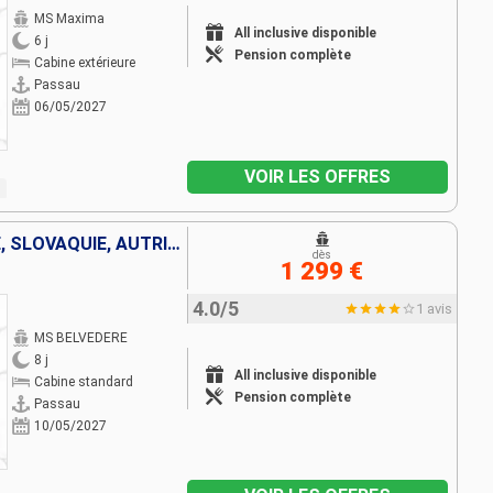
MS Maxima
All inclusive disponible
6 j
Pension complète
Cabine extérieure
Passau
06/05/2027
VOIR LES OFFRES
ALLEMAGNE, FRANCE, HONGRIE, SLOVAQUIE, AUTRICHE
dès
1 299 €
4.0/5
1 avis
MS BELVEDERE
8 j
All inclusive disponible
Cabine standard
Pension complète
Passau
10/05/2027