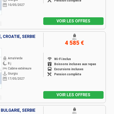
Pension complète
10/05/2027
VOIR LES OFFRES
, CROATIE, SERBIE
dès
4 585 €
AmaVerde
Wi-Fi inclus
8 j
Boissons incluses aux repas
Cabine extérieure
Excursions incluses
Giurgiu
Pension complète
17/05/2027
VOIR LES OFFRES
 BULGARIE, SERBIE
dès