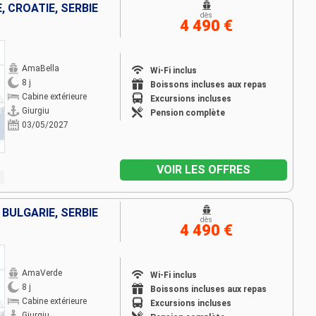
, CROATIE, SERBIE
dès
4 490 €
AmaBella
Wi-Fi inclus
8 j
Boissons incluses aux repas
Cabine extérieure
Excursions incluses
Giurgiu
Pension complète
03/05/2027
VOIR LES OFFRES
 BULGARIE, SERBIE
dès
4 490 €
AmaVerde
Wi-Fi inclus
8 j
Boissons incluses aux repas
Cabine extérieure
Excursions incluses
Giurgiu