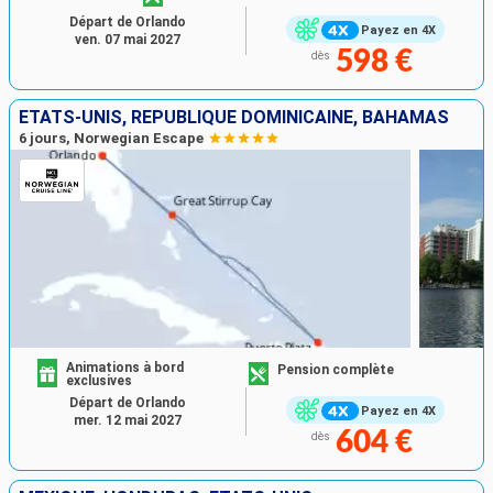
Départ de Orlando
Payez en 4X
ven. 07 mai 2027
598 €
dès
ÉTATS-UNIS, RÉPUBLIQUE DOMINICAINE, BAHAMAS
6 jours, Norwegian Escape
Animations à bord
Pension complète
exclusives
Départ de Orlando
Payez en 4X
mer. 12 mai 2027
604 €
dès