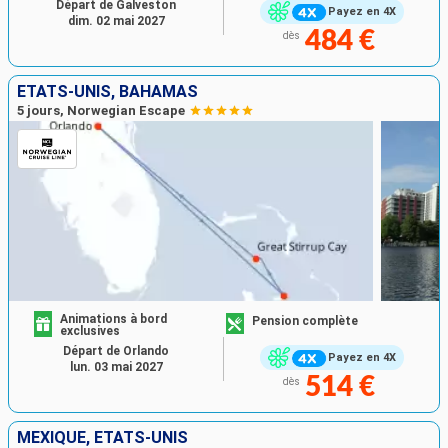
Départ de Galveston
Payez en 4X
dim. 02 mai 2027
484 €
dès
ÉTATS-UNIS, BAHAMAS
5 jours, Norwegian Escape
Animations à bord
Pension complète
exclusives
Départ de Orlando
Payez en 4X
lun. 03 mai 2027
514 €
dès
MEXIQUE, ÉTATS-UNIS