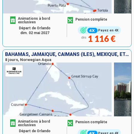
Animations à bord
Pension complète
exclusives
Départ de Orlando
Payez en 4X
dim. 02 mai 2027
1 116 €
dès
BAHAMAS, JAMAÏQUE, CAÏMANS (ÎLES), MEXIQUE, ÉTATS-UNIS
8 jours, Norwegian Aqua
Animations à bord
Pension complète
exclusives
Départ de Orlando
Payez en 4X