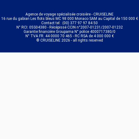
Agence de voyage spécialisée croisière - CRUISELINE
16 rue du gabian Les flots bleus MC 98 000 Monaco SAM au Capital de 150 000 €
Contact tel : (00) 377 97 97 84 50
N° RCI: 05S04380 - Récépissé CCIN n°2007-01231/2007-01232
Garantie financière Groupama N° police 4000717380/0
N° TVA FR. 44 0000 70 465 - RC RSA de 4 000 000 €
© CRUISELINE 2026 - all rights reserved