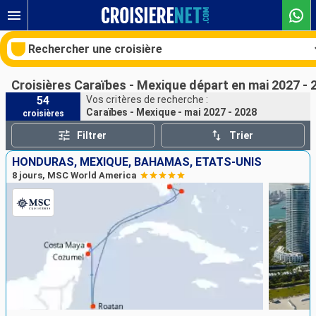
Rechercher une croisière
Croisières Caraïbes - Mexique départ en mai 2027 - 
54
Vos critères de recherche :
Caraïbes - Mexique - mai 2027 - 2028
croisières
Nos destinations
Filtrer
Trier
Mois de départ
HONDURAS, MEXIQUE, BAHAMAS, ÉTATS-UNIS
8 jours, MSC World America
Ports
Compagnies
Rechercher