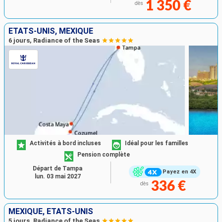
1 350 €
dès
ÉTATS-UNIS, MEXIQUE
6 jours, Radiance of the Seas
Activités à bord incluses
Idéal pour les familles
Pension complète
Départ de Tampa
Payez en 4X
lun. 03 mai 2027
336 €
dès
MEXIQUE, ÉTATS-UNIS
5 jours, Radiance of the Seas