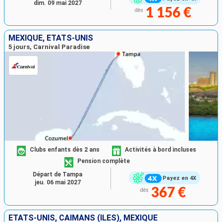
dim. 09 mai 2027
1 156 €
dès
MEXIQUE, ÉTATS-UNIS
5 jours, Carnival Paradise
Clubs enfants dès 2 ans
Activités à bord incluses
Pension complète
Départ de Tampa
Payez en 4X
jeu. 06 mai 2027
367 €
dès
ÉTATS-UNIS, CAÏMANS (ÎLES), MEXIQUE