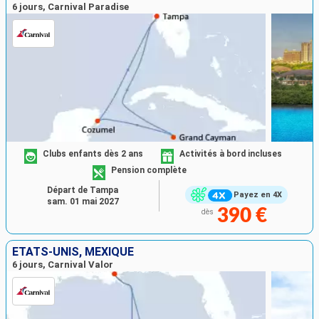
6 jours, Carnival Paradise
Clubs enfants dès 2 ans
Activités à bord incluses
Pension complète
Départ de Tampa
Payez en 4X
sam. 01 mai 2027
390 €
dès
ÉTATS-UNIS, MEXIQUE
6 jours, Carnival Valor