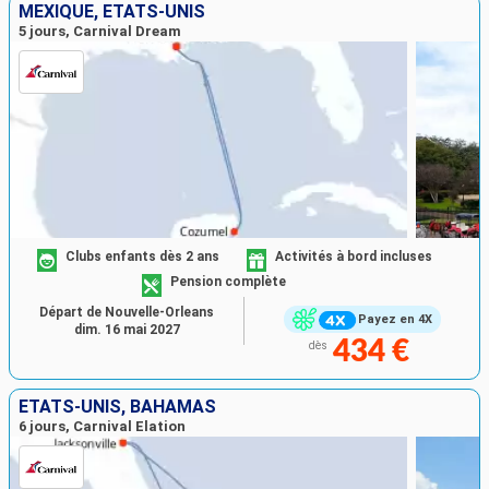
MEXIQUE, ÉTATS-UNIS
5 jours, Carnival Dream
Clubs enfants dès 2 ans
Activités à bord incluses
Pension complète
Départ de Nouvelle-Orleans
Payez en 4X
dim. 16 mai 2027
434 €
dès
ÉTATS-UNIS, BAHAMAS
6 jours, Carnival Elation